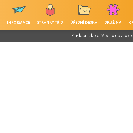
INFORMACE
STRÁNKY TŘÍD
ÚŘEDNÍ DESKA
DRUŽINA
K
Základní škola Měcholupy, okr