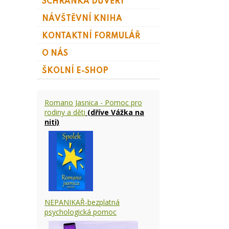
SCHRÁNKA DŮVĚRY
NÁVŠTĚVNÍ KNIHA
KONTAKTNÍ FORMULÁŘ
O NÁS
ŠKOLNÍ E-SHOP
Romano Jasnica - Pomoc pro
rodiny a děti
(dříve Vážka na
niti)
NEPANIKAŘ-bezplatná
psychologická pomoc