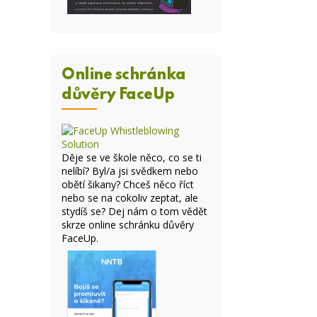
Online schránka
důvěry FaceUp
Děje se ve škole něco, co se ti
nelíbí? Byl/a jsi svědkem nebo
obětí šikany? Chceš něco říct
nebo se na cokoliv zeptat, ale
stydíš se? Dej nám o tom vědět
skrze online
schránku důvěry
FaceUp
.