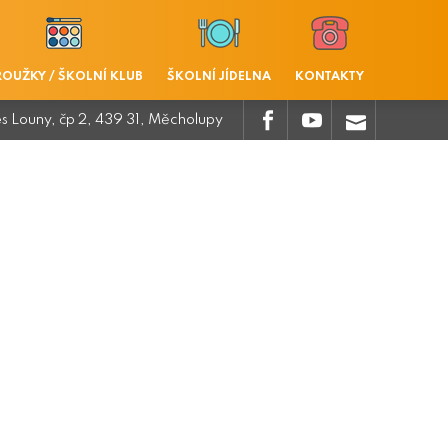
ROUŽKY / ŠKOLNÍ KLUB
ŠKOLNÍ JÍDELNA
KONTAKTY
.
.
.
es Louny, čp 2, 439 31, Měcholupy