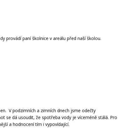
 provádí paní školnice v areálu před naší školou.
ýden. V podzimních a zimních dnech jsme odečty
t se dá usoudit, že spotřeba vody je víceméně stálá. Pro
jší a hodnocení tím i vypovídající.