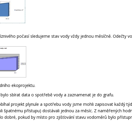
znivého počasí sledujeme stav vody vždy jednou měsíčně. Odečty vody
dního ekoprojektu.
ylo sbírat data o spotřebě vody a zaznamenat je do grafu.
bíhal projekt plynule a spotřebu vody jsme mohli zapisovat každý t
i špatnému přístupu) dostávali jednou za měsíc. Z naměřených hodno
ylo dobré, pokud by místo pro zjišťování stavu vodoměrů bylo přístupně