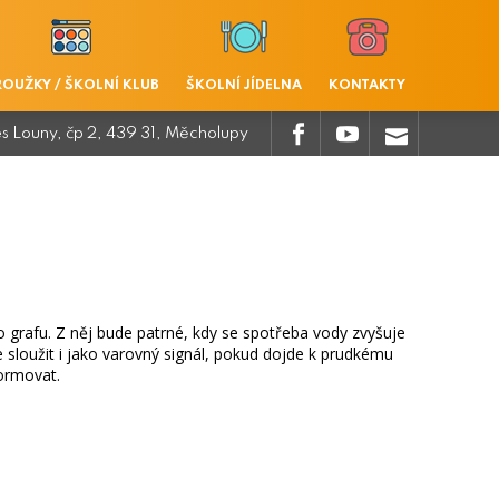
ROUŽKY / ŠKOLNÍ KLUB
ŠKOLNÍ JÍDELNA
KONTAKTY
.
.
.
es Louny, čp 2, 439 31, Měcholupy
o grafu. Z něj bude patrné, kdy se spotřeba vody zvyšuje
e sloužit i jako varovný signál, pokud dojde k prudkému
formovat.