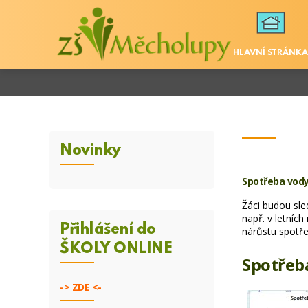
HLAVNÍ STRÁNKA
Novinky
Spotřeba vod
Žáci budou sle
např. v letníc
Přihlášení do
nárůstu spotře
ŠKOLY ONLINE
Spotřeba
->
ZDE <-