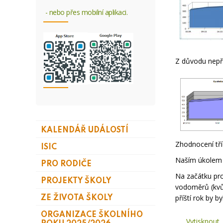
- nebo přes mobilní aplikaci.
Z důvodu nepří
KALENDÁŘ UDÁLOSTÍ
Zhodnocení tří
ISIC
Naším úkolem b
PRO RODIČE
Na začátku pro
PROJEKTY ŠKOLY
vodoměrů (kvůl
příští rok by b
ZE ŽIVOTA ŠKOLY
ORGANIZACE ŠKOLNÍHO
Vytisknout