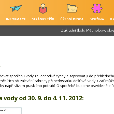
INFORMACE
STRÁNKY TŘÍD
ÚŘEDNÍ DESKA
DRUŽINA
K
Základní škola Měcholupy, okr
y
dovat spotřebu vody za jednotlivé týdny a zapisovat ji do přehlednéh
h měsících při zalévání zahrady při nedostatku dešťové vody. Graf můž
by např. vlivem prasklého potrubí. O spotřebě budeme pravidelně in
 vody od 30. 9. do 4. 11. 2012: