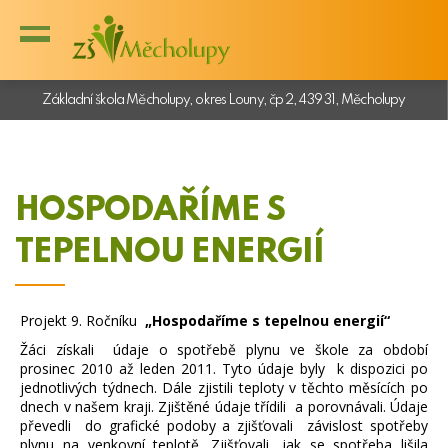
Základní škola Měcholupy, okres Louny, čp 2, 439 31, Měcholupy
HOSPODAŘÍME S
TEPELNOU ENERGIÍ
Projekt 9. Ročníku
„Hospodaříme s tepelnou energií“
Žáci získali údaje o spotřebě plynu ve škole za období
prosinec 2010 až leden 2011. Tyto údaje byly k dispozici po
jednotlivých týdnech. Dále zjistili teploty v těchto měsících po
dnech v našem kraji. Zjištěné údaje třídili a porovnávali. Údaje
převedli do grafické podoby a zjišťovali závislost spotřeby
plynu na venkovní teplotě. Zjišťovali, jak se spotřeba lišila