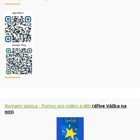
Romano Jasnica - Pomoc pro rodiny a děti
(dříve Vážka na
niti)