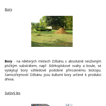
Bory
Bory
- na některých místech Džbánu s absolutně neúživným
písčitým substrátem, např. štěrkopískové svahy a boule, se
vyskytují bory vzhledově podobné přirozenému biotopu.
Samozřejmostí Džbánu jsou kulturní bory určené k produkci
dřeva.
Suťový les