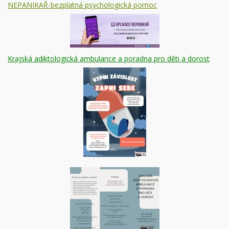
NEPANIKAŘ-bezplatná psychologická pomoc
Krajská adiktologická ambulance a poradna pro děti a dorost