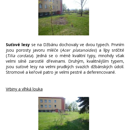
Suťové lesy
se na Džbánu dochovaly ve dvou typech. Prvním
jsou porosty javoru mléče (
Acer platanoides
) a lípy srdčité
(
Tilia cordata
). Jedná se o méně kvalitní typy, mnohdy však
velmi silně zarostlé dřevinami. Druhým, kvalitnějším typem,
jsou suťové lesy na velmi prudkých svazích džbánských údolí.
Stromové a keřové patro je velmi pestré a deferencované.
Vrbiny a vlhká louka