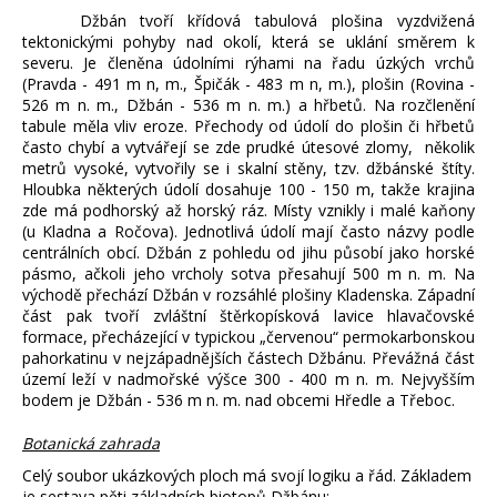
Džbán tvoří křídová tabulová plošina vyzdvižená
tektonickými pohyby nad okolí, která se uklání směrem k
severu. Je členěna údolními rýhami na řadu úzkých vrchů
(Pravda - 491 m n, m., Špičák - 483 m n, m.), plošin (Rovina -
526 m n. m., Džbán - 536 m n. m.) a hřbetů. Na rozčlenění
tabule měla vliv eroze. Přechody od údolí do plošin či hřbetů
často chybí a vytvářejí se zde prudké útesové zlomy, několik
metrů vysoké, vytvořily se i skalní stěny, tzv. džbánské štíty.
Hloubka některých údolí dosahuje 100 - 150 m, takže krajina
zde má podhorský až horský ráz. Místy vznikly i malé kaňony
(u Kladna a Ročova). Jednotlivá údolí mají často názvy podle
centrálních obcí. Džbán z pohledu od jihu působí jako horské
pásmo, ačkoli jeho vrcholy sotva přesahují 500 m n. m. Na
východě přechází Džbán v rozsáhlé plošiny Kladenska. Západní
část pak tvoří zvláštní štěrkopísková lavice hlavačovské
formace, přecházející v typickou „červenou“ permokarbonskou
pahorkatinu v nejzápadnějších částech Džbánu. Převážná část
území leží v nadmořské výšce 300 - 400 m n. m. Nejvyšším
bodem je Džbán - 536 m n. m. nad obcemi Hředle a Třeboc.
Botanická zahrada
Celý soubor ukázkových ploch má svojí logiku a řád. Základem
je sestava pěti základních biotopů Džbánu: