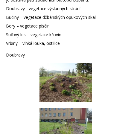
Doubravy - vegetace výslunných strání
Bučiny – vegetace džbánských opukových skal
Bory – vegetace písčin
Suťový les – vegetace křovin
Vrbiny – vlhká louka, ostřice
Doubravy