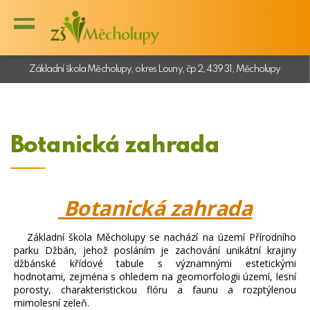
Základní škola Měcholupy, okres Louny, čp 2, 439 31, Měcholupy
Botanická zahrada
Botanická zahrada
Základní škola Měcholupy se nachází na území Přírodního
parku Džbán, jehož posláním je zachování unikátní krajiny
džbánské křídové tabule s významnými estetickými
hodnotami, zejména s ohledem na geomorfologii území, lesní
porosty, charakteristickou flóru a faunu a rozptýlenou
mimolesní zeleň.