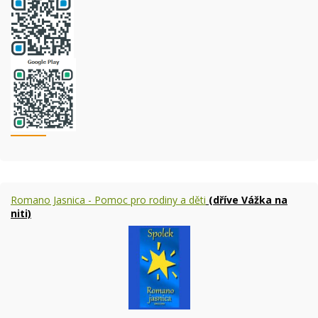
Romano Jasnica - Pomoc pro rodiny a děti
(dříve Vážka na
niti)