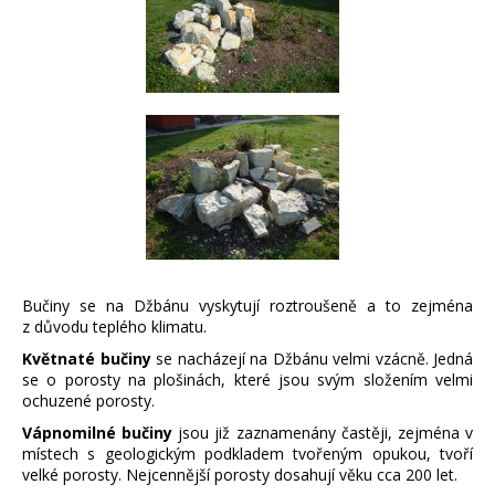
Bučiny se na Džbánu vyskytují roztroušeně a to zejména
z důvodu teplého klimatu.
Květnaté bučiny
se nacházejí na Džbánu velmi vzácně. Jedná
se o porosty na plošinách, které jsou svým složením velmi
ochuzené porosty.
Vápnomilné bučiny
jsou již zaznamenány častěji, zejména v
místech s geologickým podkladem tvořeným opukou, tvoří
velké porosty. Nejcennější porosty dosahují věku cca 200 let.