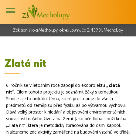
Základní škola Měcholupy, okres Louny, čp 2, 439 31, Měcholupy
Zlatá nit
6. ročník se v letošním roce zapojil do ekoprojektu
„Zlatá
nit“.
Cílem tohoto projektu je seznámit žáky s tematikou
Slunce . je to unikátní téma, které prostupuje do všech
předmětů od zeměpisu přes fyziku až po výtvarnou výchovu.
Dává velký prostor k hledání a objevování environmentálních
souvislostí našeho života na Zemi. Jako předloha slouží kniha
„Zlatá nit“, která je metodicky zpracována do osmi kapitol.
Nalezneme zde aktivity zaměřené na budování vztahů ve třídě,