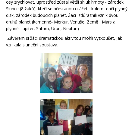
osy zrychlovat, uprostřed zůstal větší shluk hmoty - zárodek
Slunce (8 žáků), kteří se přestanou otáčet kolem tenčí plynný
disk, zárodek budoucích planet. Žáci zdůraznili vznik dvou
druhů planet (kamenné- Merkur, Venuše, Země , Mars a
plynné- Jupiter, Saturn, Uran, Neptun)
Závěrem si žáci dramatickou aktivitou mohli vyzkoušet, jak
vznikala sluneční soustava.