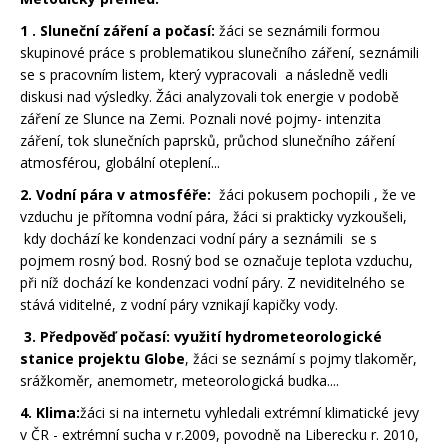
1 . Sluneční záření a počasí:
žáci se seznámili formou
skupinové práce s problematikou slunečního záření, seznámili
se s pracovním listem, který vypracovali a následně vedli
diskusi nad výsledky. Žáci analyzovali tok energie v podobě
záření ze Slunce na Zemi. Poznali nové pojmy- intenzita
záření, tok slunečních paprsků, průchod slunečního záření
atmosférou, globální oteplení...
2. Vodní pára v atmosféře:
žáci pokusem pochopili , že ve
vzduchu je přítomna vodní pára, žáci si prakticky vyzkoušeli,
kdy dochází ke kondenzaci vodní páry a seznámili se s
pojmem rosný bod. Rosný bod se označuje teplota vzduchu,
při níž dochází ke kondenzaci vodní páry. Z neviditelného se
stává viditelné, z vodní páry vznikají kapičky vody.
3. Předpověď počasí: využití hydrometeorologické
stanice projektu Globe
, žáci se seznámí s pojmy tlakoměr,
srážkoměr, anemometr, meteorologická budka....
4. Klima:
žáci si na internetu vyhledali extrémní klimatické jevy
v ČR - extrémní sucha v r.2009, povodně na Liberecku r. 2010,