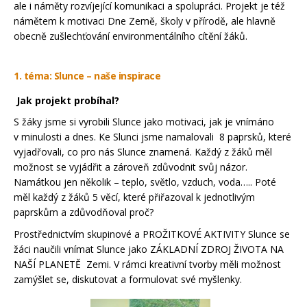
ale i náměty rozvíjející komunikaci a spolupráci. Projekt je též
námětem k motivaci Dne Země, školy v přírodě, ale hlavně
obecně zušlechťování environmentálního cítění žáků.
1. téma: Slunce – naše inspirace
Jak projekt probíhal?
S žáky jsme si vyrobili Slunce jako motivaci, jak je vnímáno
v minulosti a dnes. Ke Slunci jsme namalovali 8 paprsků, které
vyjadřovali, co pro nás Slunce znamená. Každý z žáků měl
možnost se vyjádřit a zároveň zdůvodnit svůj názor.
Namátkou jen několik – teplo, světlo, vzduch, voda….. Poté
měl každý z žáků 5 věcí, které přiřazoval k jednotlivým
paprskům a zdůvodňoval proč?
Prostřednictvím skupinové a PROŽITKOVÉ AKTIVITY Slunce se
žáci naučili vnímat Slunce jako ZÁKLADNÍ ZDROJ ŽIVOTA NA
NAŠÍ PLANETĚ Zemi. V rámci kreativní tvorby měli možnost
zamýšlet se, diskutovat a formulovat své myšlenky.