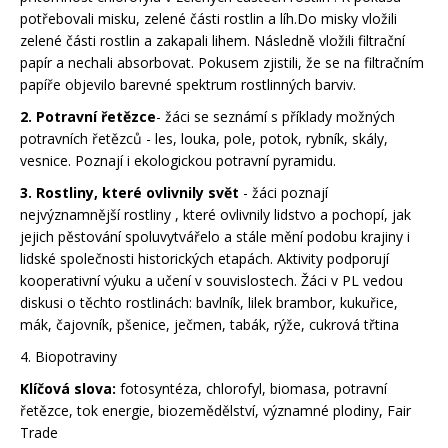
potřebovali misku, zelené části rostlin a líh.Do misky vložili
zelené části rostlin a zakapali lihem. Následně vložili filtrační
papír a nechali absorbovat. Pokusem zjistili, že se na filtračním
papíře objevilo barevné spektrum rostlinných barviv.
2. Potravní řetězce
- žáci se seznámí s příklady možných
potravních řetězců - les, louka, pole, potok, rybník, skály,
vesnice. Poznají i ekologickou potravní pyramidu.
3. Rostliny, které ovlivnily svět
- žáci poznají
nejvýznamnější rostliny , které ovlivnily lidstvo a pochopí, jak
jejich pěstování spoluvytvářelo a stále mění podobu krajiny i
lidské společnosti historických etapách. Aktivity podporují
kooperativní výuku a učení v souvislostech. Žáci v PL vedou
diskusi o těchto rostlinách: bavlník, lilek brambor, kukuřice,
mák, čajovník, pšenice, ječmen, tabák, rýže, cukrová třtina
4. Biopotraviny
Klíčová slova:
fotosyntéza, chlorofyl, biomasa, potravní
řetězce, tok energie, biozemědělství, významné plodiny, Fair
Trade