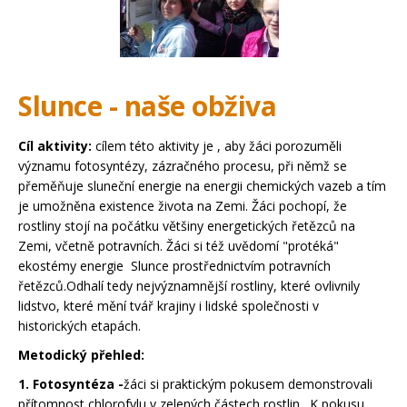
Slunce - naše obživa
Cíl aktivity:
cílem této aktivity je , aby žáci porozuměli
významu fotosyntézy, zázračného procesu, při němž se
přeměňuje sluneční energie na energii chemických vazeb a tím
je umožněna existence života na Zemi. Žáci pochopí, že
rostliny stojí na počátku většiny energetických řetězců na
Zemi, včetně potravních. Žáci si též uvědomí "protéká"
ekostémy energie Slunce prostřednictvím potravních
řetězců.Odhalí tedy nejvýznamnější rostliny, které ovlivnily
lidstvo, které mění tvář krajiny i lidské společnosti v
historických etapách.
Metodický přehled:
1. Fotosyntéza -
žáci si praktickým pokusem demonstrovali
přítomnost chlorofylu v zelených částech rostlin . K pokusu