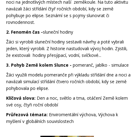
noci na jednotlivých místech naší zeměkoule. Na tuto aktivitu
navázali žáci střídání čtyř ročních období, kdy se země
pohybuje po elipse. Seznámí se s pojmy slunovrat či
rovnodennost.
2. Fenomén čas -
sluneční hodiny
Žáci si vyrobili sluneční hodiny sestavili návrhy a poté vybrali
jeden, který vyrobili. Z historie nastudovali vývoj hodin. Zjistili,
že existovali hodiny přesýpací, vodní, svíčkové...
3. Pohyb Země kolem Slunce -
pomeranč, jablko - simulace
Žáci využili modelu pomeranče při výkladu střídání dne a noci a
navázali simulací střídání čtvero ročních období, kdy se země
pohybovala po elipse.
Klíčová slova:
Den a noc, světlo a tma, otáčení Země kolem
své osy, čtyři roční období
Průřezová témata:
Enviromentální výchova, Výchova k
myšlení v globálních souvislostech