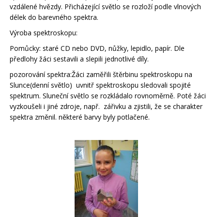
vzdálené hvězdy. Přicházející světlo se rozloží podle vlnových
délek do barevného spektra.
Výroba spektroskopu:
Pomůcky: staré CD nebo DVD, nůžky, lepidlo, papír. Dle
předlohy žáci sestavili a slepili jednotlivé díly.
pozorování spektra:Žáci zaměřili štěrbinu spektroskopu na
Slunce(denní světlo) uvnitř spektroskopu sledovali spojité
spektrum. Sluneční světlo se rozkládalo rovnoměrně. Poté žáci
vyzkoušeli i jiné zdroje, např. zářivku a zjistili, že se charakter
spektra změnil. některé barvy byly potlačené.