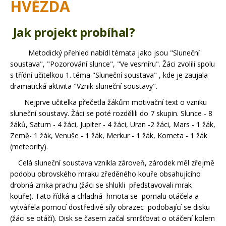
HVĚZDA
Jak projekt probíhal?
Metodický přehled nabídl témata jako jsou "Sluneční
soustava", "Pozorování slunce", "Ve vesmíru". Žáci zvolili spolu
s třídní učitelkou 1. téma "Sluneční soustava" , kde je zaujala
dramatická aktivita "Vznik sluneční soustavy".
Nejprve učitelka přečetla žákům motivační text o vzniku
sluneční soustavy. Žáci se poté rozdělili do 7 skupin. Slunce - 8
žáků, Saturn - 4 žáci, Jupiter - 4 žáci, Uran -2 žáci, Mars - 1 žák,
Země- 1 žák, Venuše - 1 žák, Merkur - 1 žák, Kometa - 1 žák
(meteority).
Celá sluneční soustava vznikla zároveň, zárodek měl zřejmě
podobu obrovského mraku zředěného kouře obsahujícího
drobná zrnka prachu (žáci se shlukli představovali mrak
kouře). Tato řídká a chladná hmota se pomalu otáčela a
vytvářela pomocí dostředivé síly obrazec podobající se disku
(žáci se otáčí). Disk se časem začal smršťovat o otáčení kolem