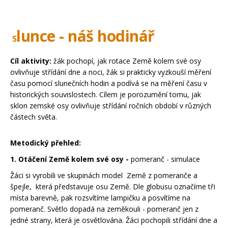
lunce - náš hodinář
S
Cíl aktivity:
žák pochopí, jak rotace Země kolem své osy
ovlivňuje střídání dne a noci, žák si prakticky vyzkouší měření
času pomocí slunečních hodin a podívá se na měření času v
historických souvislostech. Cílem je porozumění tomu, jak
sklon zemské osy ovlivňuje střídání ročních období v různých
částech světa.
Metodický přehled:
1. Otáčení Země kolem své osy -
pomeranč - simulace
Žáci si vyrobili ve skupinách model Země z pomeranče a
špejle, která představuje osu Země. Dle globusu označíme tři
místa barevně, pak rozsvítíme lampičku a posvítíme na
pomeranč. Světlo dopadá na zeměkouli - pomeranč jen z
jedné strany, která je osvětlována. Žáci pochopili střídání dne a