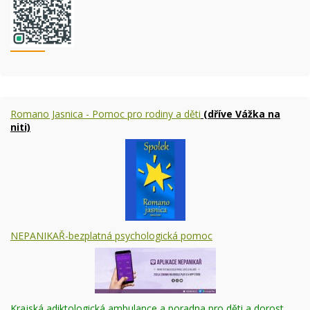
Romano Jasnica - Pomoc pro rodiny a děti
(dříve Vážka na
niti)
NEPANIKAŘ-bezplatná psychologická pomoc
Krajská adiktologická ambulance a poradna pro děti a dorost