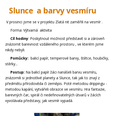
Slunce a barvy vesmíru
V prosinci jsme se v projektu Zlatá nit zaměřili na vesmír .
Forma: Výtvarná aktivita
Cíl hodiny
: Poskytnout možnost představit si a zároveň
znázornit barevnost vzdáleného prostoru , ve kterém jsme
nikdy nebyli.
Pomůcky:
balicí papír, temperové barvy, štětce, houbičky,
stěrky...
Postup:
Na balicí papír žáci nanášeli barvu vesmíru,
znázornili si jednotlivé planety a Slunce, tak jak to znají z
předmětu přírodověda či zeměpis. Poté metodou drippingu -
metodou kapání, vytvářeli obrazce ve vesmíru. Hra fantazie,
barevných čar, spirál či nedefinovatelných útvarů v žácích
vyvolávala představy, jak vesmír vypadá.