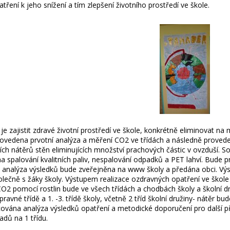
ření k jeho snížení a tím zlepšení životního prostředí ve škole.
 je zajistit zdravé životní prostředí ve škole, konkrétně eliminovat
rovedena prvotní analýza a měření CO2 ve třídách a následně provedena
ích nátěrů stěn eliminujících množství prachových částic v ovzduší. 
na spalování kvalitních paliv, nespalování odpadků a PET lahví. Bu
 analýza výsledků bude zveřejněna na www školy a předána obci. V
lečně s žáky školy. Výstupem realizace ozdravných opatření ve škole
 CO2 pomocí rostlin bude ve všech třídách a chodbách školy a školní d
pravné třídě a 1. -3. třídě školy, včetně 2 tříd školní družiny- nátěr 
ována analýza výsledků opatření a metodické doporučení pro další př
adů na 1 třídu.