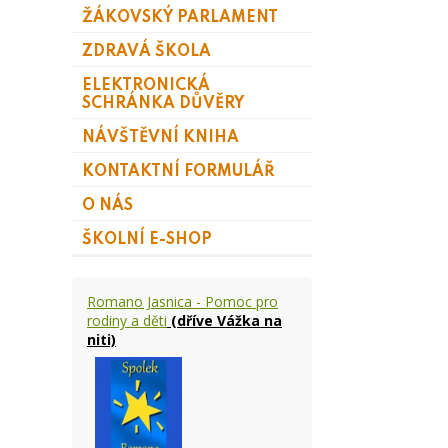
ŽÁKOVSKÝ PARLAMENT
ZDRAVÁ ŠKOLA
ELEKTRONICKÁ
SCHRÁNKA DŮVĚRY
NÁVŠTĚVNÍ KNIHA
KONTAKTNÍ FORMULÁŘ
O NÁS
ŠKOLNÍ E-SHOP
Romano Jasnica - Pomoc pro
rodiny a děti
(dříve Vážka na
niti)