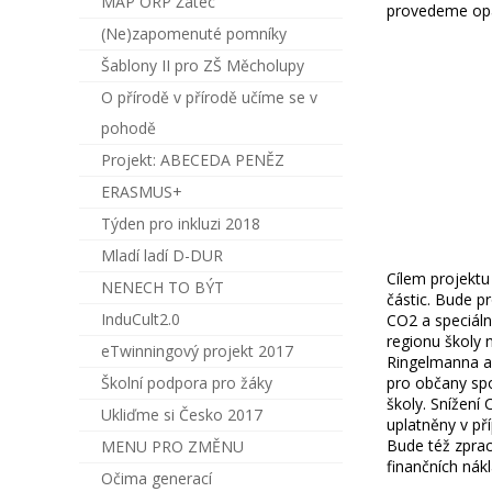
MAP ORP Žatec
provedeme opat
(Ne)zapomenuté pomníky
Šablony II pro ZŠ Měcholupy
O přírodě v přírodě učíme se v
pohodě
Projekt: ABECEDA PENĚZ
ERASMUS+
Týden pro inkluzi 2018
Mladí ladí D-DUR
Cílem projektu
NENECH TO BÝT
částic. Bude p
InduCult2.0
CO2 a speciáln
regionu školy 
eTwinningový projekt 2017
Ringelmanna a
Školní podpora pro žáky
pro občany spo
školy. Snížení
Ukliďme si Česko 2017
uplatněny v pří
Bude též zprac
MENU PRO ZMĚNU
finančních nákl
Očima generací