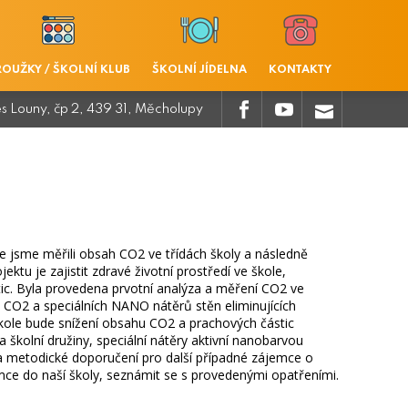
ROUŽKY / ŠKOLNÍ KLUB
ŠKOLNÍ JÍDELNA
KONTAKTY
.
.
.
es Louny, čp 2, 439 31, Měcholupy
e jsme měřili obsah CO2 ve třídách školy a následně
ektu je zajistit zdravé životní prostředí ve škole,
c. Byla provedena prvotní analýza a měření CO2 ve
ch CO2 a speciálních NANO nátěrů stěn eliminujících
škole bude snížení obsahu CO2 a prachových částic
 školní družiny, speciální nátěry aktivní nanobarvou
í a metodické doporučení pro další případné zájemce o
emce do naší školy, seznámit se s provedenými opatřeními.