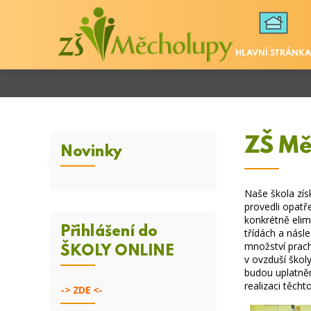
HLAVNÍ STRÁNKA
ZŠ Mě
Novinky
Naše škola zís
provedli opatře
konkrétně eli
Přihlášení do
třídách a násl
množství prach
ŠKOLY ONLINE
v ovzduší škol
budou uplatněn
realizaci těch
->
ZDE <-