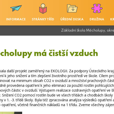
INFORMACE
STRÁNKY TŘÍD
ÚŘEDNÍ DESKA
DRUŽINA
K
Základní škola Měcholupy, okr
cholupy má čistší vzduch
kala další projekt zaměřený na EKOLOGII. Za podpory Ústeckého kraj
ní k jeho snížení a tím zlepšení životního prostředí ve škole. Cílem proj
minovat na minimum obsah CO2 v ovzduší a množství prachových části
edně provedena opatření k jeho eliminaci za použití rostlin pohlcující
ových částic v ovzduší. Výstupem realizace ozdravných opatření ve 
y. Snížení CO2 pomocí rostlin bude ve všech třídách a chodbách školy a
y v 1. -3. třídě školy. Byla též zpracována analýza výsledků opatřen
to opatření, včetně finančních nákladů na 1 třídu. Zveme všechny záj