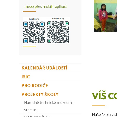
- nebo přes mobilní aplikaci.
KALENDÁŘ UDÁLOSTÍ
ISIC
PRO RODIČE
VÍŠ C
PROJEKTY ŠKOLY
Národně technické muzeum -
Start In
Naše škola zís