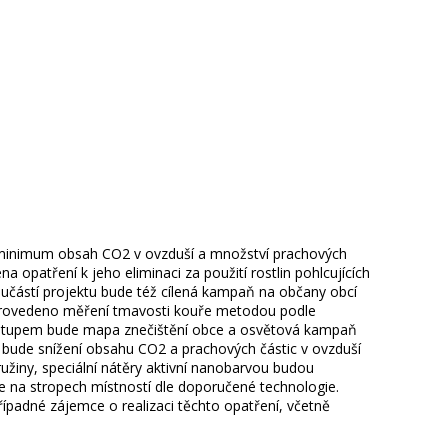
 na minimum obsah CO2 v ovzduší a množství prachových
 opatření k jeho eliminaci za použití rostlin pohlcujících
Součástí projektu bude též cílená kampaň na občany obcí
de provedeno měření tmavosti kouře metodou podle
ýstupem bude mapa znečištění obce a osvětová kampaň
 bude snížení obsahu CO2 a prachových částic v ovzduší
ružiny, speciální nátěry aktivní nanobarvou budou
bude na stropech místností dle doporučené technologie.
ípadné zájemce o realizaci těchto opatření, včetně