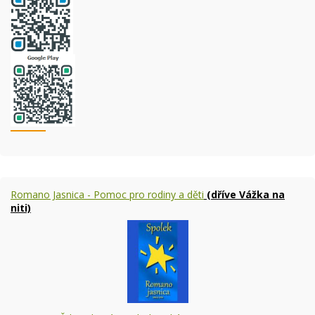
Romano Jasnica - Pomoc pro rodiny a děti
(dříve Vážka na
niti)