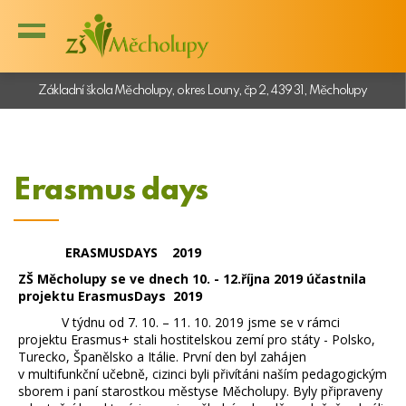
Základní škola Měcholupy, okres Louny, čp 2, 439 31, Měcholupy
Erasmus days
ERASMUSDAYS 2019
ZŠ Měcholupy se ve dnech 10. - 12.října 2019 účastnila
projektu ErasmusDays 2019
V týdnu od 7. 10. – 11. 10. 2019 jsme se v rámci
projektu Erasmus+ stali hostitelskou zemí pro státy - Polsko,
Turecko, Španělsko a Itálie. První den byl zahájen
v multifunkční učebně, cizinci byli přivítáni naším pedagogickým
sborem i paní starostkou městyse Měcholupy. Byly připraveny