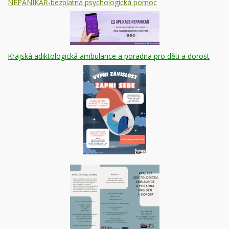
NEPANIKAŘ-bezplatná psychologická pomoc
Krajská adiktologická ambulance a poradna pro děti a dorost