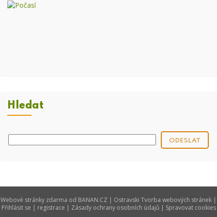
Hledat
Webové stránky zdarma
od
BANAN.CZ
|
Ostravski Tvorba webových stránek
|
Přihlásit se
|
registrace
|
Zásady ochrany osobních údajů
|
Spravovat cookies