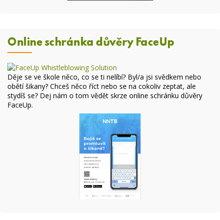
Online schránka důvěry FaceUp
Děje se ve škole něco, co se ti nelíbí? Byl/a jsi svědkem nebo
obětí šikany? Chceš něco říct nebo se na cokoliv zeptat, ale
stydíš se? Dej nám o tom vědět skrze online
schránku důvěry
FaceUp
.