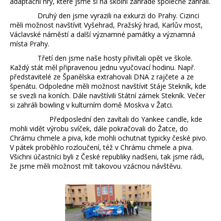
adaptační hry, které jsme si na školní zahradě společně zahráli.
Druhý den jsme vyrazili na exkurzi do Prahy. Cizinci
měli možnost navštívit Vyšehrad, Pražský hrad, Karlův most,
Václavské náměstí a další významné památky a významná
místa Prahy.
Třetí den jsme naše hosty přivítali opět ve škole.
Každý stát měl připravenou jednu vyučovací hodinu. Např.
představitelé ze Španělska extrahovali DNA z rajčete a ze
špenátu. Odpoledne měli možnost navštívit Stáje Stekník, kde
se svezli na koních. Dále navštívili Státní zámek Stekník. Večer
si zahráli bowling v kulturním domě Moskva v Žatci.
Předposlední den zavítali do Yankee candle, kde
mohli vidět výrobu svíček, dále pokračovali do Žatce, do
Chrámu chmele a piva, kde mohli ochutnat typicky české pivo.
V pátek proběhlo rozloučení, též v Chrámu chmele a piva.
Všichni účastníci byli z České republiky nadšeni, tak jsme rádi,
že jsme měli možnost mít takovou vzácnou návštěvu.