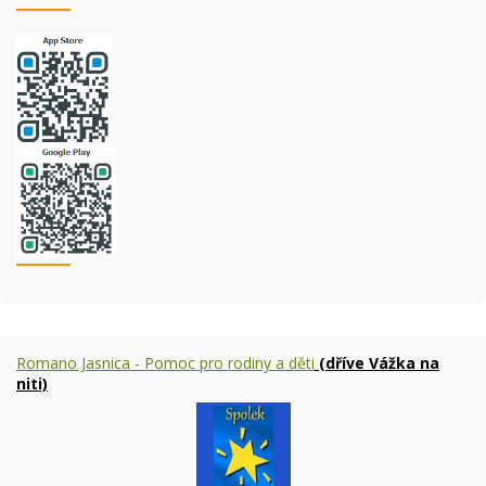
Romano Jasnica - Pomoc pro rodiny a děti
(dříve Vážka na
niti)