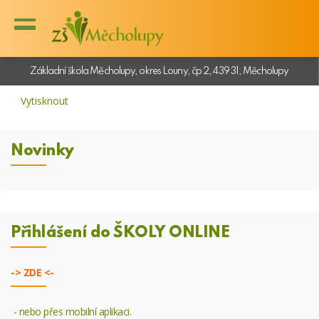
Základní škola Měcholupy, okres Louny, čp 2, 439 31, Měcholupy
Vytisknout
Novinky
Přihlášení do ŠKOLY ONLINE
->
ZDE <-
- nebo přes mobilní aplikaci.