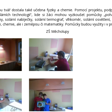
ostala také učebna fyziky a chemie. Pomocí projektu, podpor
lárních technologií“, kde si žáci mohou vyzkoušet pomůcky „pohá
hy, solární nabíječky, solární termograf, vlhkoměr, solární osvětlení,
ky, chemie, ale i zeměpisu či matematiky. Pomůcky budou využity i v 
Měcholupy