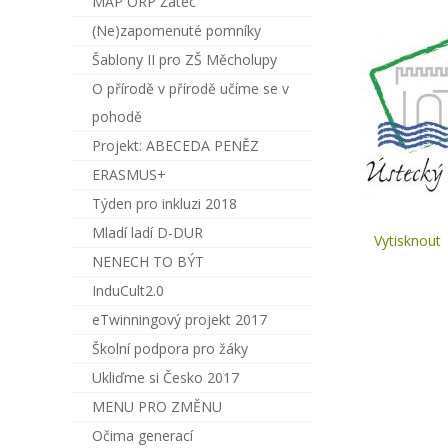
MAP ORP Žatec
(Ne)zapomenuté pomníky
Šablony II pro ZŠ Měcholupy
O přírodě v přírodě učíme se v
pohodě
Projekt: ABECEDA PENĚZ
ERASMUS+
Týden pro inkluzi 2018
Mladí ladí D-DUR
Vytisknout
NENECH TO BÝT
InduCult2.0
eTwinningový projekt 2017
Školní podpora pro žáky
Ukliďme si Česko 2017
MENU PRO ZMĚNU
Očima generací