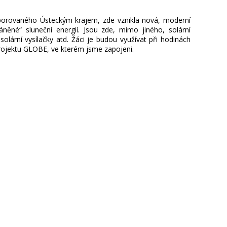
ovaného Ústeckým krajem, zde vznikla nová, moderní
něné“ sluneční energií. Jsou zde, mimo jiného, solární
 solární vysílačky atd. Žáci je budou využívat při hodinách
projektu GLOBE, ve kterém jsme zapojeni.