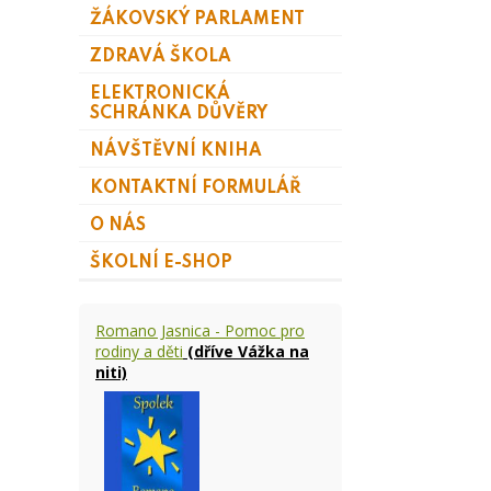
ŽÁKOVSKÝ PARLAMENT
ZDRAVÁ ŠKOLA
ELEKTRONICKÁ
SCHRÁNKA DŮVĚRY
NÁVŠTĚVNÍ KNIHA
KONTAKTNÍ FORMULÁŘ
O NÁS
ŠKOLNÍ E-SHOP
Romano Jasnica - Pomoc pro
rodiny a děti
(dříve Vážka na
niti)