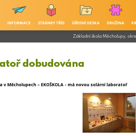
INFORMACE
STRÁNKY TŘÍD
ÚŘEDNÍ DESKA
DRUŽINA
K
Základní škola Měcholupy, okr
atoř dobudována
la v Měcholupech – EKOŠKOLA - má novou solární laboratoř