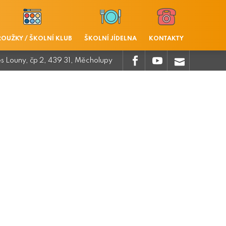
ROUŽKY / ŠKOLNÍ KLUB
ŠKOLNÍ JÍDELNA
KONTAKTY
.
.
.
es Louny, čp 2, 439 31, Měcholupy