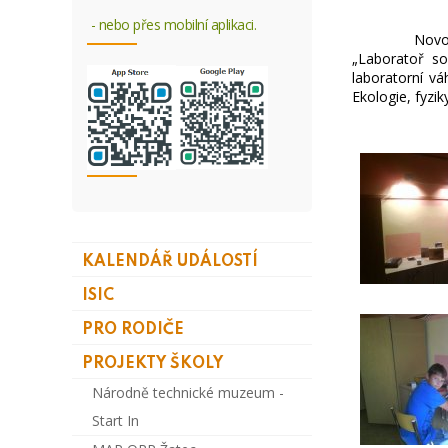
- nebo přes mobilní aplikaci.
Novou tvář d
„Laboratoř so
laboratorní vá
Ekologie, fyzi
ZŠ 
KALENDÁŘ UDÁLOSTÍ
ISIC
PRO RODIČE
PROJEKTY ŠKOLY
Národně technické muzeum -
Start In