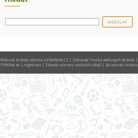
Hledat
Webové stránky zdarma
od
BANAN.CZ
|
Ostravski Tvorba webových stránek
|
Přihlásit se
|
registrace
|
Zásady ochrany osobních údajů
|
Spravovat cookies