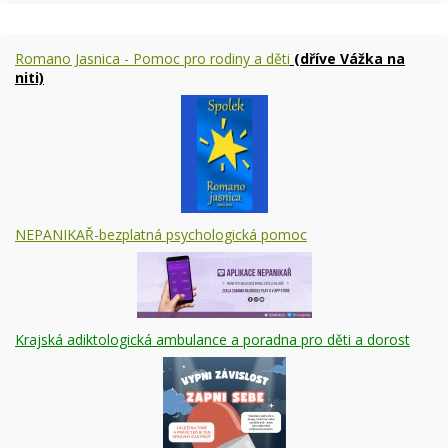
Romano Jasnica - Pomoc pro rodiny a děti
(dříve Vážka na
niti)
NEPANIKAŘ-bezplatná psychologická pomoc
Krajská adiktologická ambulance a poradna pro děti a dorost