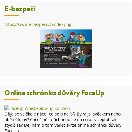
E-bezpečí
https://www.e-bezpeci.cz/index.php
Online schránka důvěry FaceUp
Děje se ve škole něco, co se ti nelíbí? Byl/a jsi svědkem nebo
obětí šikany? Chceš něco říct nebo se na cokoliv zeptat, ale
stydíš se? Dej nám o tom vědět skrze online
schránku důvěry
FaceUp
.