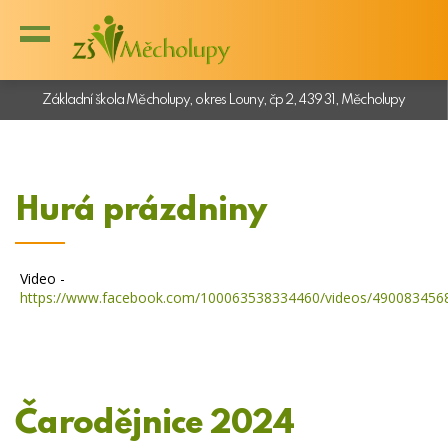
Základní škola Měcholupy, okres Louny, čp 2, 439 31, Měcholupy
Hurá prázdniny
Video -
https://www.facebook.com/100063538334460/videos/490083456
Čarodějnice 2024