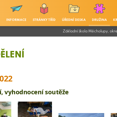
INFORMACE
STRÁNKY TŘÍD
ÚŘEDNÍ DESKA
DRUŽINA
K
Základní škola Měcholupy, okr
ĚLENÍ
022
í, vyhodnocení soutěže