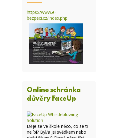
https://www.e-
bezpeci.cz/index.php
Online schránka
důvěry FaceUp
Děje se ve škole něco, co se ti
nelíbí? Byl/a jsi svědkem nebo
obětí šikany? Chceš něco říct