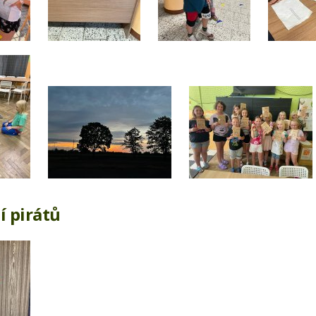
í pirátů