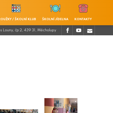
ROUŽKY / ŠKOLNÍ KLUB
ŠKOLNÍ JÍDELNA
KONTAKTY
.
.
.
es Louny, čp 2, 439 31, Měcholupy