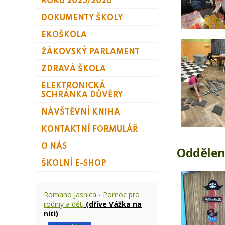
ROKU 2025/2026
DOKUMENTY ŠKOLY
EKOŠKOLA
ŽÁKOVSKÝ PARLAMENT
ZDRAVÁ ŠKOLA
ELEKTRONICKÁ
SCHRÁNKA DŮVĚRY
NÁVŠTĚVNÍ KNIHA
KONTAKTNÍ FORMULÁŘ
O NÁS
Oddělen
ŠKOLNÍ E-SHOP
Romano Jasnica - Pomoc pro
rodiny a děti
(dříve Vážka na
niti)