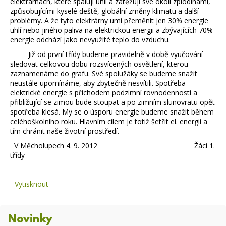
elektrárnách, které spalují uhlí a zatěžují své okolí zplodinami,
způsobujícími kyselé deště, globální změny klimatu a další
problémy. A že tyto elektrárny umí přeměnit jen 30% energie
uhlí nebo jiného paliva na elektrickou energii a zbývajících 70%
energie odchází jako nevyužité teplo do vzduchu.
Již od první třídy budeme pravidelně v době vyučování
sledovat celkovou dobu rozsvícených osvětlení, kterou
zaznamenáme do grafu. Své spolužáky se budeme snažit
neustále upomínáme, aby zbytečně nesvítili. Spotřeba
elektrické energie s příchodem podzimní rovnodennosti a
přibližující se zimou bude stoupat a po zimním slunovratu opět
spotřeba klesá. My se o úsporu energie budeme snažit během
celéhoškolního roku. Hlavním cílem je totiž šetřit el. energií a
tím chránit naše životní prostředí.
V Měcholupech 4. 9. 2012 Žáci 1.
třídy
Vytisknout
Novinky