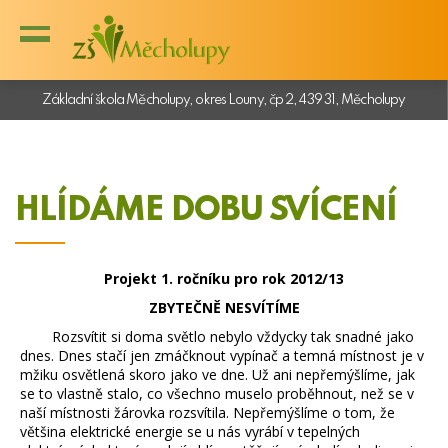
Základní škola Měcholupy, okres Louny, čp 2, 439 31, Měcholupy
HLÍDÁME DOBU SVÍCENÍ
Projekt 1. ročníku pro rok 2012/13
ZBYTEČNĚ NESVÍTÍME
Rozsvítit si doma světlo nebylo vždycky tak snadné jako
dnes. Dnes stačí jen zmáčknout vypínač a temná místnost je v
mžiku osvětlená skoro jako ve dne. Už ani nepřemýšlíme, jak
se to vlastně stalo, co všechno muselo proběhnout, než se v
naší místnosti žárovka rozsvítila. Nepřemýšlíme o tom, že
většina elektrické energie se u nás vyrábí v tepelných