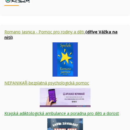
Romano Jasnica - Pomoc pro rodiny a děti
(dříve Vážka na
niti)
NEPANIKAŘ-bezplatná psychologická pomoc
Krajská adiktologická ambulance a poradna pro děti a dorost