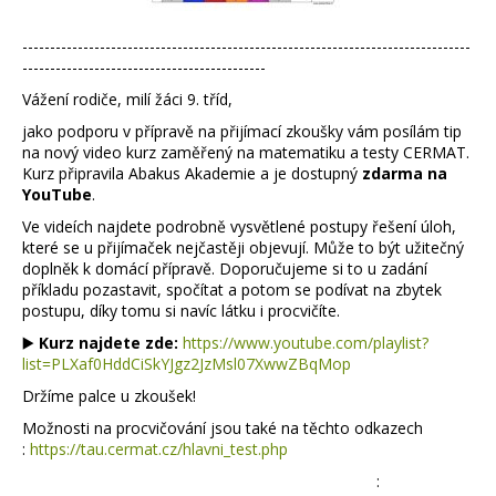
---------------------------------------------------------------------------------
--------------------------------------------
Vážení rodiče, milí žáci 9. tříd,
jako podporu v přípravě na přijímací zkoušky vám posílám tip
na nový video kurz zaměřený na matematiku a testy CERMAT.
Kurz připravila Abakus Akademie a je dostupný
zdarma na
YouTube
.
Ve videích najdete podrobně vysvětlené postupy řešení úloh,
které se u přijímaček nejčastěji objevují. Může to být užitečný
doplněk k domácí přípravě. Doporučujeme si to u zadání
příkladu pozastavit, spočítat a potom se podívat na zbytek
postupu, díky tomu si navíc látku i procvičíte.
▶️
Kurz najdete zde:
https://www.youtube.com/playlist?
list=PLXaf0HddCiSkYJgz2JzMsl07XwwZBqMop
Držíme palce u zkoušek!
Možnosti na procvičování jsou také na těchto odkazech
:
https://tau.cermat.cz/hlavni_test.php
: