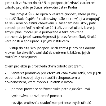
jsme tak zařazeni do sítě škol podporující zdraví. Garantem
tohoto projektu je Státní zdravotní ústav Praha.
Náš projekt ŠPZ se opírá o veškeré činnosti, které již byly
na naší škole úspěšně realizovány, dále se rozvíjejí a propojují
se se všemi oblastmi vzdělávání. K zásadám naší školy patří
pohoda prostředí, v němž se žáci učí, zdravé učení, které je
smysluplné, motivující a přiměřené a také otevřené
partnerství, jehož samozřejmostí je otevřenost školy široké
veřejnosti a spolupráci s jinými institucemi.
Vstup do sítě škol podporujících zdraví je pro nás dalším
krokem ke zkvalitňování služeb směrem k žákům, jejich
rodičům a veřejnosti.
Cílem projektu je prostřednictvím tohoto programu:
- vytvářet podmínky pro efektivní vzdělávání žáků, pro jejich
osobnostní rozvoj, aby se naučili schopnostem a
dovednostem, které mohou uplatnit v životě
- pomocí prevence snižovat rizika patologických jevů
- vychovávat ke vzájemné pomoci
- rozvíjet profesní a osobní kompetence svých učitelů