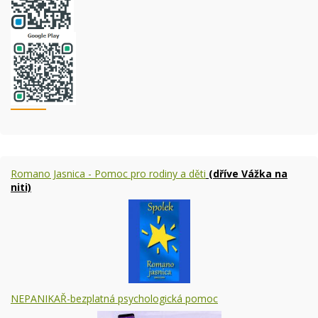
Romano Jasnica - Pomoc pro rodiny a děti
(dříve Vážka na
niti)
NEPANIKAŘ-bezplatná psychologická pomoc