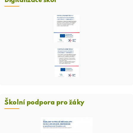
Digitalizace škol
Školní podpora pro žáky