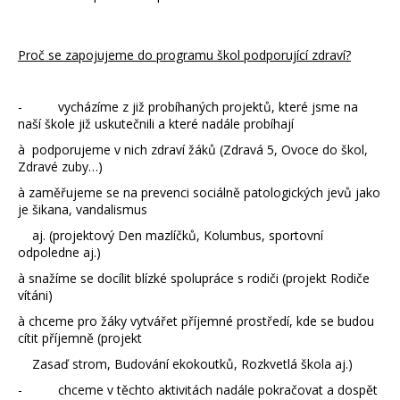
Proč se zapojujeme do programu škol podporující zdraví?
- vycházíme z již probíhaných projektů, které jsme na
naší škole již uskutečnili a které nadále probíhají
à podporujeme v nich zdraví žáků (Zdravá 5, Ovoce do škol,
Zdravé zuby…)
à zaměřujeme se na prevenci sociálně patologických jevů jako
je šikana, vandalismus
aj. (projektový Den mazlíčků, Kolumbus, sportovní
odpoledne aj.)
à snažíme se docílit blízké spolupráce s rodiči (projekt Rodiče
vítáni)
à chceme pro žáky vytvářet příjemné prostředí, kde se budou
cítit příjemně (projekt
Zasaď strom, Budování ekokoutků, Rozkvetlá škola aj.)
- chceme v těchto aktivitách nadále pokračovat a dospět