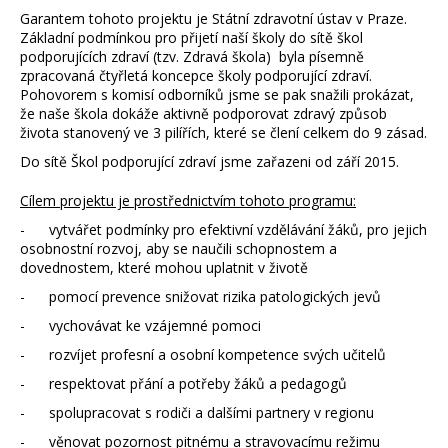
Garantem tohoto projektu je Státní zdravotní ústav v Praze.
Základní podmínkou pro přijetí naší školy do sítě škol
podporujících zdraví (tzv. Zdravá škola) byla písemně
zpracovaná čtyřletá koncepce školy podporující zdraví.
Pohovorem s komisí odborníků jsme se pak snažili prokázat,
že naše škola dokáže aktivně podporovat zdravý způsob
života stanovený ve 3 pilířích, které se člení celkem do 9 zásad.
Do sítě Škol podporující zdraví jsme zařazeni od září 2015.
Cílem projektu je prostřednictvím tohoto programu:
- vytvářet podmínky pro efektivní vzdělávání žáků, pro jejich
osobnostní rozvoj, aby se naučili schopnostem a
dovednostem, které mohou uplatnit v životě
- pomocí prevence snižovat rizika patologických jevů
- vychovávat ke vzájemné pomoci
- rozvíjet profesní a osobní kompetence svých učitelů
- respektovat přání a potřeby žáků a pedagogů
- spolupracovat s rodiči a dalšími partnery v regionu
- věnovat pozornost pitnému a stravovacímu režimu