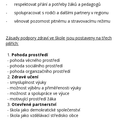
- respektovat přání a potřeby žáků a pedagogů
- spolupracovat s rodiči a dalšími partnery v regionu
- věnovat pozornost pitnému a stravovacímu režimu
Zásady podpory zdraví ve škole jsou postaveny na třech
pilířích:
Pohoda prostředí
- pohoda věcného prostředí
- pohoda sociálního prostředí
- pohoda organizačního prostředí
Zdravé učení
- smysluplnost výuky
- možnost výběru a přiměřenosti výuky
- možnost a spolupráce ve výuce
- motivující prostředí žáka
Otevřené partnerství
- škola jako demokratické společenství
- škola jako vzdělávací středisko obce