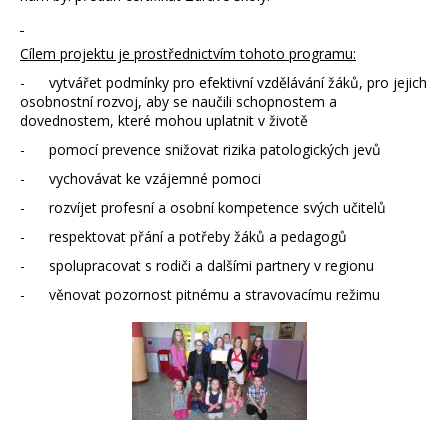
Cílem projektu je prostřednictvím tohoto programu:
- vytvářet podmínky pro efektivní vzdělávání žáků, pro jejich
osobnostní rozvoj, aby se naučili schopnostem a
dovednostem, které mohou uplatnit v životě
- pomocí prevence snižovat rizika patologických jevů
- vychovávat ke vzájemné pomoci
- rozvíjet profesní a osobní kompetence svých učitelů
- respektovat přání a potřeby žáků a pedagogů
- spolupracovat s rodiči a dalšími partnery v regionu
- věnovat pozornost pitnému a stravovacímu režimu