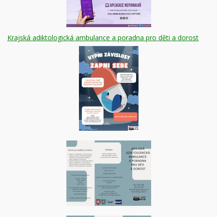
Krajská adiktologická ambulance a poradna pro děti a dorost