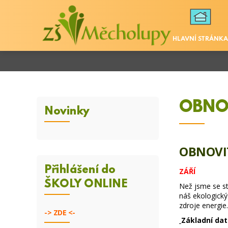
HLAVNÍ STRÁNKA
OBNO
Novinky
OBNOVIT
Přihlášení do
ZÁŘÍ
ŠKOLY ONLINE
Než jsme se st
náš ekologický
zdroje energie
->
ZDE <-
Základní da