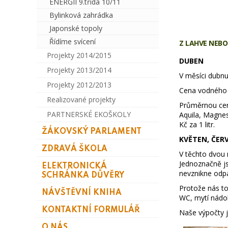
ENERGIÍ 9.třída 10/11
Bylinková zahrádka
Japonské topoly
Řídíme svícení
Z LAHVE NEBO
Projekty 2014/2015
DUBEN
Projekty 2013/2014
V měsíci dubnu
Projekty 2012/2013
Cena vodného 
Realizované projekty
Průměrnou cen
PARTNERSKÉ EKOŠKOLY
Aquila, Magne
Kč za 1 litr.
ŽÁKOVSKÝ PARLAMENT
KVĚTEN, ČER
ZDRAVÁ ŠKOLA
V těchto dvou m
Jednoznačně js
ELEKTRONICKÁ
nevznikne odpa
SCHRÁNKA DŮVĚRY
Protože nás to 
NÁVŠTĚVNÍ KNIHA
WC, mytí nádob
KONTAKTNÍ FORMULÁŘ
Naše výpočty js
O NÁS