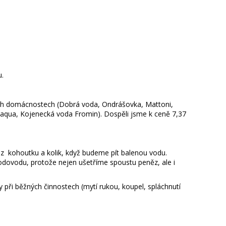
u.
ich domácnostech (Dobrá voda, Ondrášovka, Mattoni,
aqua, Kojenecká voda Fromin). Dospěli jsme k ceně 7,37
n) z kohoutku a kolik, když budeme pít balenou vodu.
vodovodu, protože nejen ušetříme spoustu peněz, ale i
y při běžných činnostech (mytí rukou, koupel, spláchnutí