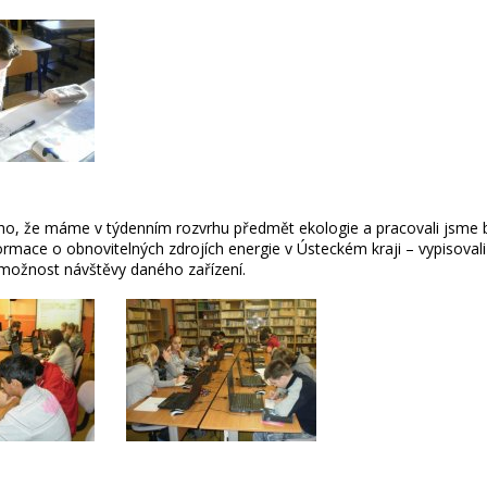
oho, že máme v týdenním rozvrhu předmět ekologie a pracovali jsme
formace o obnovitelných zdrojích energie v Ústeckém kraji – vypisovali
e možnost návštěvy daného zařízení.