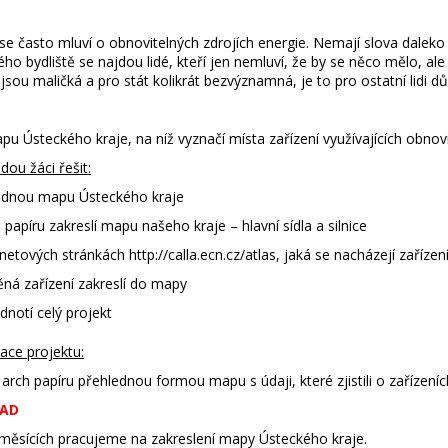
se často mluví o obnovitelných zdrojích energie. Nemají slova daleko k
vého bydliště se najdou lidé, kteří jen nemluví, že by se něco mělo, ale 
jsou maličká a pro stát kolikrát bezvýznamná, je to pro ostatní lidi d
apu Ústeckého kraje, na níž vyznačí místa zařízení využívajících obnov
dou žáci řešit:
hodnou mapu Ústeckého kraje
 papíru zakreslí mapu našeho kraje – hlavní sídla a silnice
ernetových stránkách http://calla.ecn.cz/atlas, jaká se nacházejí zaříze
těná zařízení zakreslí do mapy
dnotí celý projekt
ace projektu:
 arch papíru přehlednou formou mapu s údaji, které zjistili o zařízeníc
PAD
měsících pracujeme na zakreslení mapy Ústeckého kraje.