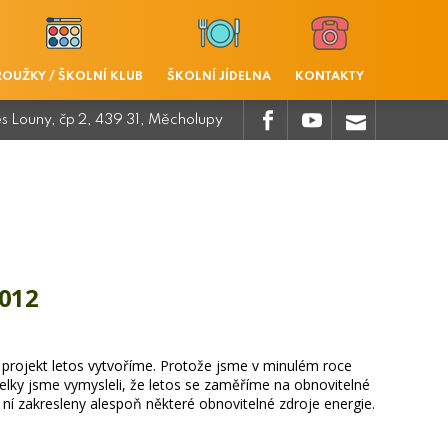
ROUŽKY / ŠKOLNÍ KLUB
ŠKOLNÍ JÍDELNA
KONTAKTY
.
.
.
es Louny, čp 2, 439 31, Měcholupy
012
ký projekt letos vytvoříme. Protože jsme v minulém roce
itelky jsme vymysleli, že letos se zaměříme na obnovitelné
í zakresleny alespoň některé obnovitelné zdroje energie.