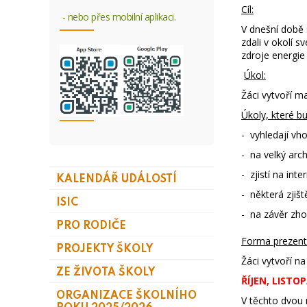
Cíl:
- nebo přes mobilní aplikaci.
V dnešní době 
zdali v okolí s
zdroje energie 
Úkol:
Žáci vytvoří m
Úkoly, které bu
- vyhledají v
- na velký arch
- zjistí na int
KALENDÁŘ UDÁLOSTÍ
- některá zjiš
ISIC
- na závěr zho
PRO RODIČE
Forma prezent
PROJEKTY ŠKOLY
Žáci vytvoří na
ZE ŽIVOTA ŠKOLY
ŘÍJEN, LISTO
ORGANIZACE ŠKOLNÍHO
V těchto dvou 