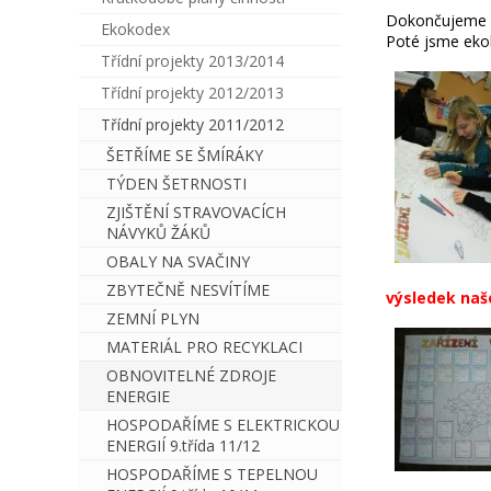
Dokončujeme pr
Ekokodex
Poté jsme ekol
Třídní projekty 2013/2014
Třídní projekty 2012/2013
Třídní projekty 2011/2012
ŠETŘÍME SE ŠMÍRÁKY
TÝDEN ŠETRNOSTI
ZJIŠTĚNÍ STRAVOVACÍCH
NÁVYKŮ ŽÁKŮ
OBALY NA SVAČINY
ZBYTEČNĚ NESVÍTÍME
výsledek naš
ZEMNÍ PLYN
MATERIÁL PRO RECYKLACI
OBNOVITELNÉ ZDROJE
ENERGIE
HOSPODAŘÍME S ELEKTRICKOU
ENERGIÍ 9.třída 11/12
HOSPODAŘÍME S TEPELNOU