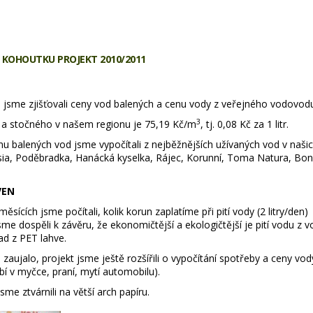
 KOHOUTKU PROJEKT 2010/2011
 jsme zjišťovali ceny vod balených a cenu vody z veřejného vodovod
3
a stočného v našem regionu je 75,19 Kč/m
, tj. 0,08 Kč za 1 litr.
u balených vod jsme vypočítali z nejběžnějších užívaných vod v naš
sia, Poděbradka, Hanácká kyselka, Rájec, Korunní, Toma Natura, Bon
VEN
ěsících jsme počítali, kolik korun zaplatíme při pití vody (2 litry/de
me dospěli k závěru, že ekonomičtější a ekologičtější je pití vodu z 
d z PET lahve.
zaujalo, projekt jsme ještě rozšířili o vypočítání spotřeby a ceny vod
í v myčce, praní, mytí automobilu).
me ztvárnili na větší arch papíru.