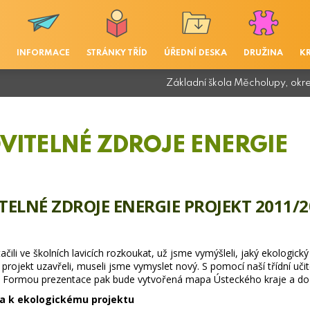
INFORMACE
STRÁNKY TŘÍD
ÚŘEDNÍ DESKA
DRUŽINA
K
Základní škola Měcholupy, okr
VITELNÉ ZDROJE ENERGIE
ELNÉ ZDROJE ENERGIE PROJEKT 2011/2
ačili ve školních lavicích rozkoukat, už jsme vymýšleli, jaký ekologic
 projekt uzavřeli, museli jsme vymyslet nový. S pomocí naší třídní uč
. Formou prezentace pak bude vytvořená mapa Ústeckého kraje a do n
ta k ekologickému projektu