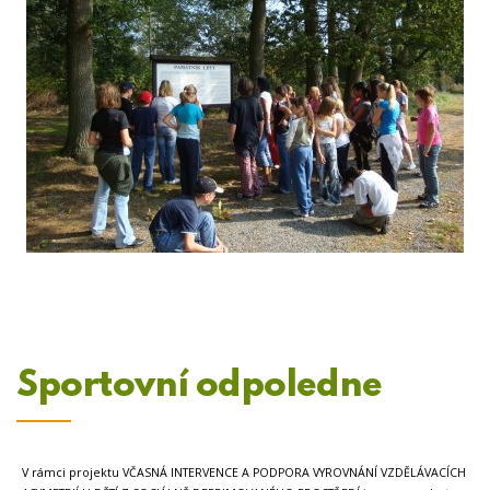
Sportovní odpoledne
V rámci projektu VČASNÁ INTERVENCE A PODPORA VYROVNÁNÍ VZDĚLÁVACÍCH