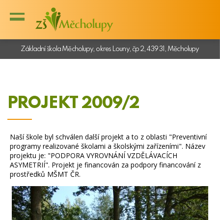
Základní škola Měcholupy, okres Louny, čp 2, 439 31, Měcholupy
PROJEKT 2009/2
Naší škole byl schválen další projekt a to z oblasti "Preventivní
programy realizované školami a školskými zařízeními". Název
projektu je: "PODPORA VYROVNÁNÍ VZDĚLÁVACÍCH
ASYMETRIÍ". Projekt je financován za podpory financování z
prostředků MŠMT ČR.