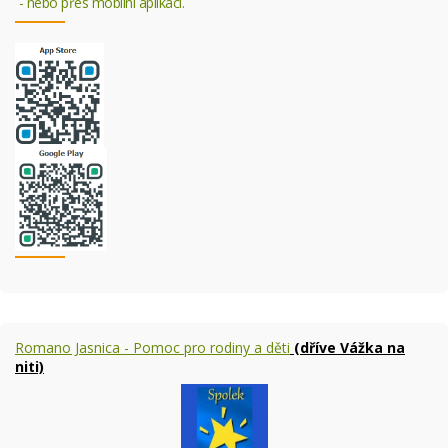
- nebo přes mobilní aplikaci.
Romano Jasnica - Pomoc pro rodiny a děti
(dříve Vážka na
niti)