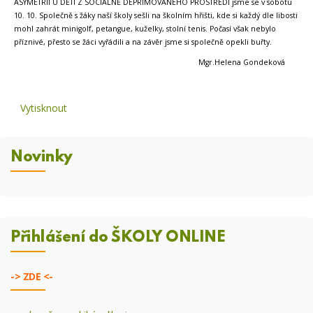
ASYMETRIÍ U DĚTÍ Z SOCIÁLNĚ DEPRIMOVANÉHO PROSTŘEDÍ jsme se v sobotu
10. 10. Společně s žáky naší školy sešli na školním hřišti, kde si každý dle libosti
mohl zahrát minigolf, petangue, kuželky, stolní tenis. Počasí však nebylo
příznivé, přesto se žáci vyřádili a na závěr jsme si společně opekli buřty.
Mgr.Helena Gondeková
Vytisknout
Novinky
Přihlášení do ŠKOLY ONLINE
->
ZDE <-