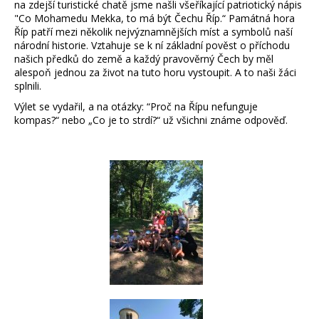
na zdejší turistické chatě jsme našli všeříkající patriotický nápis
"Co Mohamedu Mekka, to má být Čechu Říp.“ Památná hora
Říp patří mezi několik nejvýznamnějších míst a symbolů naší
národní historie. Vztahuje se k ní základní pověst o příchodu
našich předků do země a každý pravověrný Čech by měl
alespoň jednou za život na tuto horu vystoupit. A to naši žáci
splnili.
Výlet se vydařil, a na otázky: “Proč na Řípu nefunguje
kompas?“ nebo „Co je to strdí?“ už všichni známe odpověď.