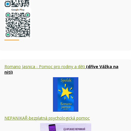
Romano Jasnica - Pomoc pro rodiny a děti
(dříve Vážka na
niti)
NEPANIKAŘ-bezplatná psychologická pomoc