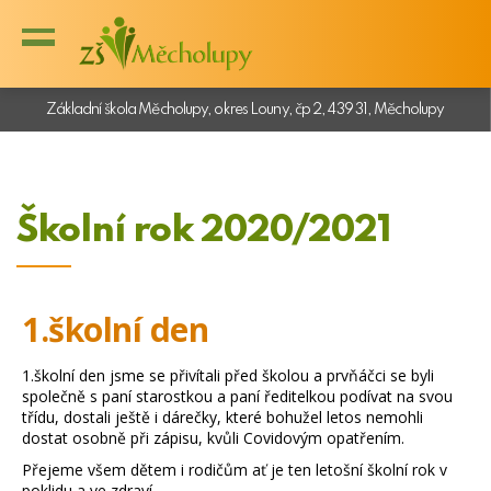
Základní škola Měcholupy, okres Louny, čp 2, 439 31, Měcholupy
Školní rok 2020/2021
1.školní den
1.školní den jsme se přivítali před školou a prvňáčci se byli
společně s paní starostkou a paní ředitelkou podívat na svou
třídu, dostali ještě i dárečky, které bohužel letos nemohli
dostat osobně při zápisu, kvůli Covidovým opatřením.
Přejeme všem dětem i rodičům ať je ten letošní školní rok v
poklidu a ve zdraví.