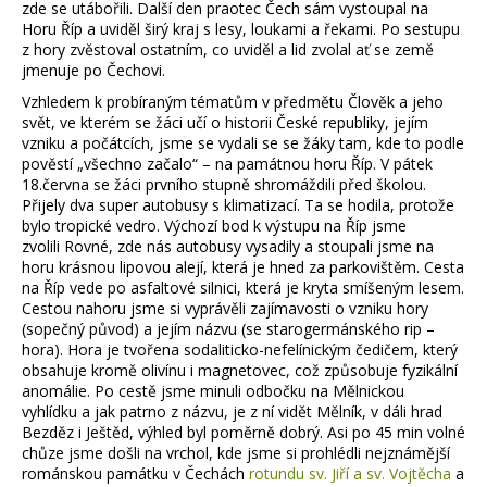
zde se utábořili. Další den praotec Čech sám vystoupal na
Horu Říp a uviděl širý kraj s lesy, loukami a řekami. Po sestupu
z hory zvěstoval ostatním, co uviděl a lid zvolal ať se země
jmenuje po Čechovi.
Vzhledem k probíraným tématům v předmětu Člověk a jeho
svět, ve kterém se žáci učí o historii České republiky, jejím
vzniku a počátcích, jsme se vydali se se žáky tam, kde to podle
pověstí „všechno začalo“ – na památnou horu Říp. V pátek
18.června se žáci prvního stupně shromáždili před školou.
Přijely dva super autobusy s klimatizací. Ta se hodila, protože
bylo tropické vedro. Výchozí bod k výstupu na Říp jsme
zvolili Rovné, zde nás autobusy vysadily a stoupali jsme na
horu krásnou lipovou alejí, která je hned za parkovištěm. Cesta
na Říp vede po asfaltové silnici, která je kryta smíšeným lesem.
Cestou nahoru jsme si vyprávěli zajímavosti o vzniku hory
(sopečný původ) a jejím názvu (se starogermánského rip –
hora). Hora je tvořena sodaliticko-nefelínickým čedičem, který
obsahuje kromě olivínu i magnetovec, což způsobuje fyzikální
anomálie. Po cestě jsme minuli odbočku na Mělnickou
vyhlídku a jak patrno z názvu, je z ní vidět Mělník, v dáli hrad
Bezděz i Ještěd, výhled byl poměrně dobrý. Asi po 45 min volné
chůze jsme došli na vrchol, kde jsme si prohlédli nejznámější
románskou památku v Čechách
rotundu sv. Jiří a sv. Vojtěcha
a