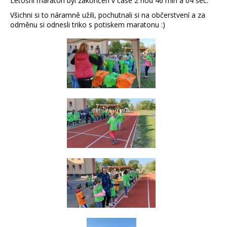
Letošní maraton byl zakončen v čase 2 hod 46 min a 04 sec.
Všichni si to náramně užili, pochutnali si na občerstvení a za
odměnu si odnesli triko s potiskem maratonu :)