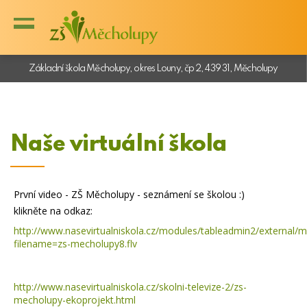
Základní škola Měcholupy, okres Louny, čp 2, 439 31, Měcholupy
Naše virtuální škola
První video - ZŠ Měcholupy - seznámení se školou :)
klikněte na odkaz:
http://
www.nasevirtualniskola.cz/
modules/tableadmin2/external/
m
filename=zs-m
echolupy8.flv
http://
www.nasevirtualniskola.cz/
skolni-televize-2/
zs-
mecholupy-ekoprojekt.html