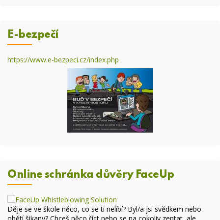
E-bezpečí
https://www.e-bezpeci.cz/index.php
Online schránka důvěry FaceUp
Děje se ve škole něco, co se ti nelíbí? Byl/a jsi svědkem nebo
obětí šikany? Chceš něco říct nebo se na cokoliv zeptat, ale