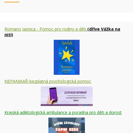
Romano Jasnica - Pomoc pro rodiny a děti
(dříve Vážka na
niti)
NEPANIKAŘ-bezplatná psychologická pomoc
Krajská adiktologická ambulance a poradna pro děti a dorost