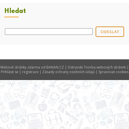
Hledat
Webové stránky zdarma
od
BANAN.CZ
|
Ostravski Tvorba webových stránek
|
Přihlásit se
|
registrace
|
Zásady ochrany osobních údajů
|
Spravovat cookies