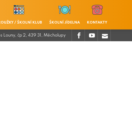
ROUŽKY / ŠKOLNÍ KLUB
ŠKOLNÍ JÍDELNA
KONTAKTY
.
.
.
es Louny, čp 2, 439 31, Měcholupy