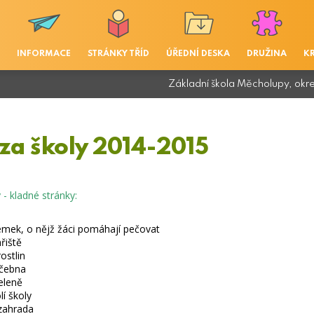
INFORMACE
STRÁNKY TŘÍD
ÚŘEDNÍ DESKA
DRUŽINA
K
Základní škola Měcholupy, okr
za školy 2014-2015
 - kladné stránky:
emek, o nějž žáci pomáhají pečovat
řiště
ostlin
učebna
eleně
í školy
zahrada