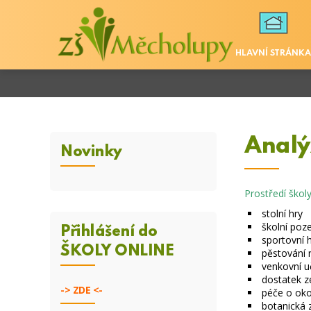
HLAVNÍ STRÁNKA
Analý
Novinky
Prostředí školy
stolní hry
školní poz
Přihlášení do
sportovní h
ŠKOLY ONLINE
pěstování r
venkovní 
dostatek z
->
ZDE <-
péče o okol
botanická 