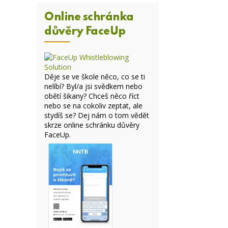
Online schránka
důvěry FaceUp
Děje se ve škole něco, co se ti
nelíbí? Byl/a jsi svědkem nebo
obětí šikany? Chceš něco říct
nebo se na cokoliv zeptat, ale
stydíš se? Dej nám o tom vědět
skrze online
schránku důvěry
FaceUp
.