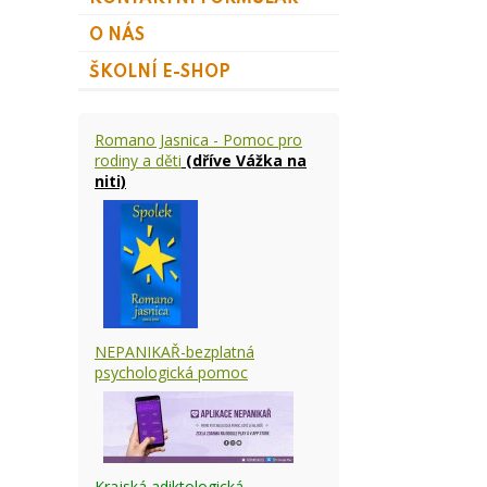
O NÁS
ŠKOLNÍ E-SHOP
Romano Jasnica - Pomoc pro
rodiny a děti
(dříve Vážka na
niti)
NEPANIKAŘ-bezplatná
psychologická pomoc
Krajská adiktologická