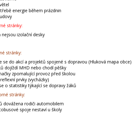
větel
třebě energie během prázdnin
budovy
rné stránky:
 nejsou izolační desky
né stránky:
 se do akcí a projektů spojené s dopravou (Hluková mapa obce)
ů dojíždí MHD nebo chodí pěšky
značky zpomalující provoz před školou
reflexní prvky (vycházky)
 o statistiky týkající se dopravy žáků
rné stránky:
ků dovážena rodiči automobilem
tobusové spoje nestaví u školy