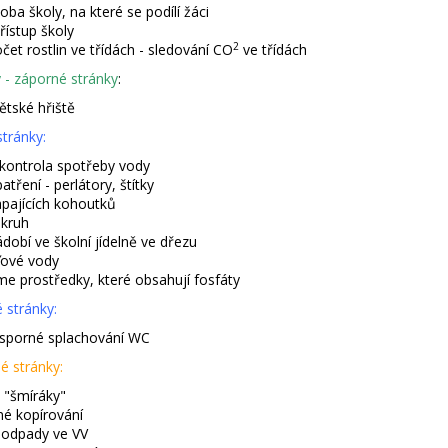
ba školy, na které se podílí žáci
řístup školy
2
čet rostlin ve třídách - sledování CO
ve třídách
y - záporné stránky
:
tské hřiště
stránky:
 kontrola spotřeby vody
tření - perlátory, štítky
apajících kohoutků
okruh
dobí ve školní jídelně ve dřezu
ťové vody
e prostředky, které obsahují fosfáty
 stránky:
porné splachování WC
é stránky:
 "šmíráky"
é kopírování
 odpady ve VV