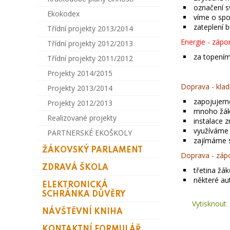
označení s
Ekokodex
víme o spo
zateplení 
Třídní projekty 2013/2014
Energie - zápo
Třídní projekty 2012/2013
za topením
Třídní projekty 2011/2012
Projekty 2014/2015
Doprava - klad
Projekty 2013/2014
zapojujeme
Projekty 2012/2013
mnoho žák
Realizované projekty
instalace 
využíváme 
PARTNERSKÉ EKOŠKOLY
zajímáme se
ŽÁKOVSKÝ PARLAMENT
Doprava - zápo
ZDRAVÁ ŠKOLA
třetina žá
některé au
ELEKTRONICKÁ
SCHRÁNKA DŮVĚRY
Vytisknout
NÁVŠTĚVNÍ KNIHA
KONTAKTNÍ FORMULÁŘ