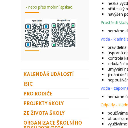
hezká výzdo
- nebo přes mobilní aplikaci.
přátelský p
navýšen po
Prostředí škol
nemáme dě
Voda - kladné 
pravidelná
úsporná opa
kontrola k
cirkulační 
umývání ná
jímání deš
KALENDÁŘ UDÁLOSTÍ
nepoužívám
ISIC
Voda - záporné
PRO RODIČE
nemáme ús
PROJEKTY ŠKOLY
Odpady - kladn
používáme
ZE ŽIVOTA ŠKOLY
oboustrann
ORGANIZACE ŠKOLNÍHO
využíváme