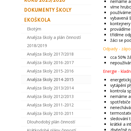
ROKU 2025/2026
nemáme au
víme hrubo
DOKUMENTY ŠKOLY
používáme
vybavená š
EKOŠKOLA
kontejnery
Ekotým
provádíme s
třídíme od
Analýza školy a plán činností
žáci se pod
2018/2019
Odpady - zápor
Analýza školy 2017/2018
cca 50% žá
Analýza školy 2016-2017
nepoužívám
Analýza školy 2015-2016
Energie - kladn
Analýza školy 2014-2015
energetick
vytápění p
Analýza školy 2013/2014
kontrola sp
Analýza školy 2012/2013
nemáme au
spotřebiče
Analýza školy 2011-2012
nenechává
termostatic
Analýza školy 2010-2011
sledování 
Dlouhodobý plán činností
krátké a in
zbytečně n
Krátkodobé plány činností