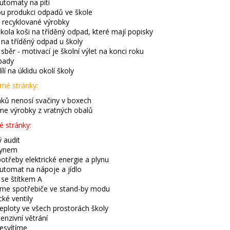
tomaty na pití
u produkci odpadů ve škole
 recyklované výrobky
kola koši na tříděný odpad, které mají popisky
 na tříděný odpad u školy
běr - motivací je školní výlet na konci roku
pady
ílí na úklidu okolí školy
né stránky:
ků nenosí svačiny v boxech
e výrobky z vratných obalů
é stránky:
ý audit
lynem
otřeby elektrické energie a plynu
tomat na nápoje a jídlo
 se štítkem A
me spotřebiče ve stand-by modu
ké ventily
teploty ve všech prostorách školy
tenzivní větrání
esvítíme