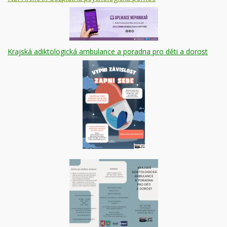
Krajská adiktologická ambulance a poradna pro děti a dorost