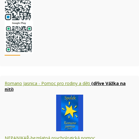
Romano Jasnica - Pomoc pro rodiny a děti
(dříve Vážka na
niti)
NEPANIKAŘ-bezplatná psychologická pomoc