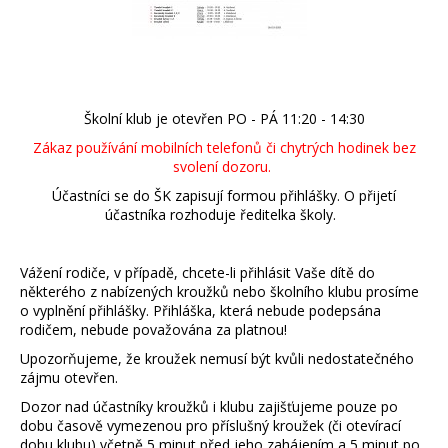
Školní klub je otevřen PO - PÁ 11:20 - 14:30
Zákaz používání mobilních telefonů či chytrých hodinek bez
svolení dozoru.
Účastníci se do ŠK zapisují formou přihlášky. O přijetí
účastníka rozhoduje ředitelka školy.
Vážení rodiče, v případě, chcete-li přihlásit Vaše dítě do
některého z nabízených kroužků nebo školního klubu prosíme
o vyplnění přihlášky. Přihláška, která nebude podepsána
rodičem, nebude považována za platnou!
Upozorňujeme, že kroužek nemusí být kvůli nedostatečného
zájmu otevřen.
Dozor nad účastníky kroužků i klubu zajišťujeme pouze po
dobu časově vymezenou pro příslušný kroužek (či otevírací
dobu klubu) včetně 5 minut před jeho zahájením a 5 minut po