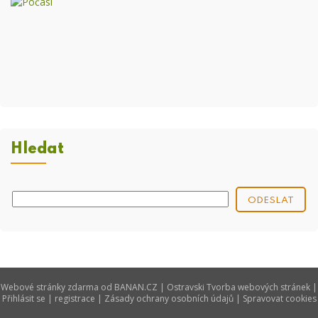
Hledat
Webové stránky zdarma
od
BANAN.CZ
|
Ostravski Tvorba webových stránek
|
Přihlásit se
|
registrace
|
Zásady ochrany osobních údajů
|
Spravovat cookies