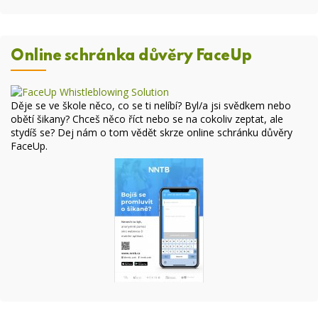
Online schránka důvěry FaceUp
Děje se ve škole něco, co se ti nelíbí? Byl/a jsi svědkem nebo
obětí šikany? Chceš něco říct nebo se na cokoliv zeptat, ale
stydíš se? Dej nám o tom vědět skrze online
schránku důvěry
FaceUp
.