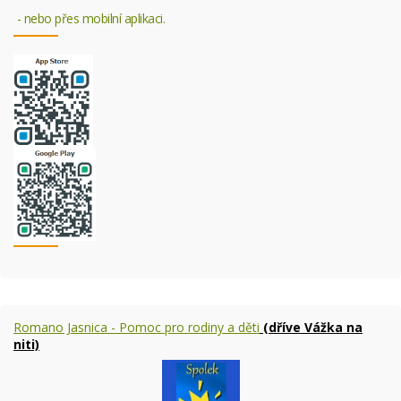
- nebo přes mobilní aplikaci.
Romano Jasnica - Pomoc pro rodiny a děti
(dříve Vážka na
niti)