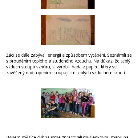
Žáci se dále zabývali energií a způsobem vytápění. Seznámili se
s prouděním teplého a studeného vzduchu. Na důkaz, že teplý
vzduch stoupá vzhůru, si vyrobili hada z papíru, který se
zavěšený nad topením stoupajícím teplých vzduchem kroutí.
Během měsíce dubna jsme zpracovali myšlenkovou mapu na