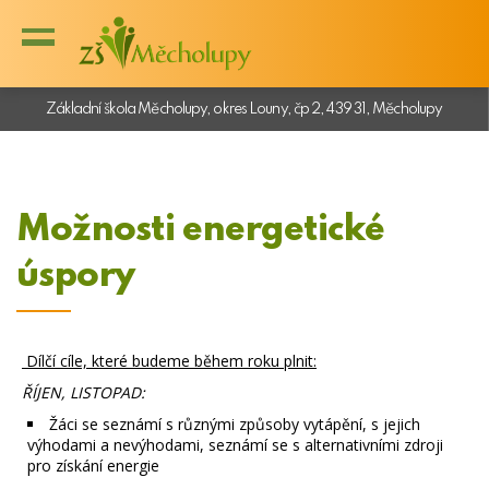
Základní škola Měcholupy, okres Louny, čp 2, 439 31, Měcholupy
Možnosti energetické
úspory
Dílčí cíle, které budeme během roku plnit:
ŘÍJEN, LISTOPAD:
Žáci se seznámí s různými způsoby vytápění, s jejich
výhodami a nevýhodami, seznámí se s alternativními zdroji
pro získání energie