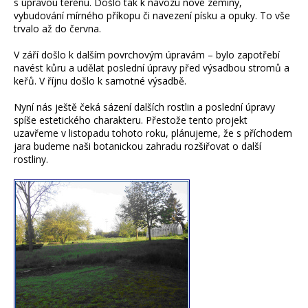
s úpravou terénu. Došlo tak k návozu nové zeminy,
vybudování mírného příkopu či navezení písku a opuky. To vše
trvalo až do června.
V září došlo k dalším povrchovým úpravám – bylo zapotřebí
navést kůru a udělat poslední úpravy před výsadbou stromů a
keřů. V říjnu došlo k samotné výsadbě.
Nyní nás ještě čeká sázení dalších rostlin a poslední úpravy
spíše estetického charakteru. Přestože tento projekt
uzavřeme v listopadu tohoto roku, plánujeme, že s příchodem
jara budeme naši botanickou zahradu rozšiřovat o další
rostliny.