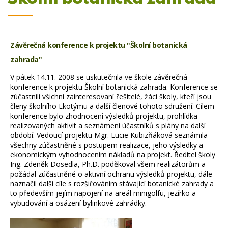
Závěrečná konference k projektu "Školní botanická
zahrada"
V pátek 14.11. 2008 se uskutečnila ve škole závěrečná
konference k projektu Školní botanická zahrada. Konference se
zúčastnili všichni zainteresovaní řešitelé, žáci školy, kteří jsou
členy školního Ekotýmu a další členové tohoto sdružení. Cílem
konference bylo zhodnocení výsledků projektu, prohlídka
realizovaných aktivit a seznámení účastníků s plány na další
období. Vedoucí projektu Mgr. Lucie Kubizňáková seznámila
všechny zúčastněné s postupem realizace, jeho výsledky a
ekonomickým vyhodnocením nákladů na projekt. Ředitel školy
Ing. Zdeněk Dosedla, Ph.D. poděkoval všem realizátorům a
požádal zúčastněné o aktivní ochranu výsledků projektu, dále
naznačil další cíle s rozšiřováním stávající botanické zahrady a
to především jejím napojení na areál minigolfu, jezírko a
vybudování a osázení bylinkové zahrádky.