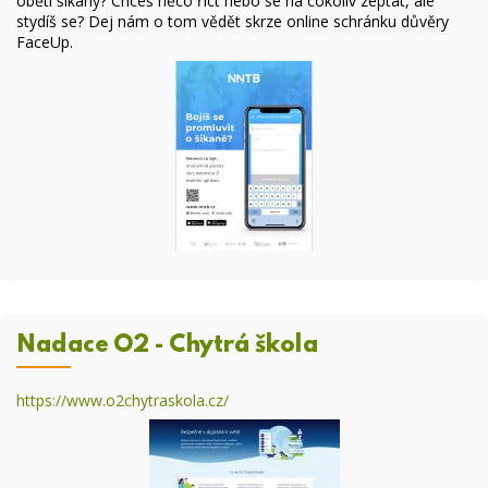
obětí šikany? Chceš něco říct nebo se na cokoliv zeptat, ale
stydíš se? Dej nám o tom vědět skrze online
schránku důvěry
FaceUp
.
Nadace O2 - Chytrá škola
https://www.o2chytraskola.cz/