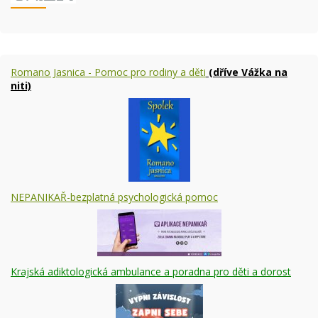
Romano Jasnica - Pomoc pro rodiny a děti
(dříve Vážka na
niti)
NEPANIKAŘ-bezplatná psychologická pomoc
Krajská adiktologická ambulance a poradna pro děti a dorost