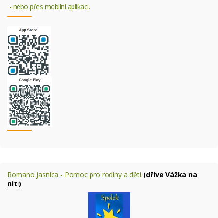
- nebo přes mobilní aplikaci.
Romano Jasnica - Pomoc pro rodiny a děti
(dříve Vážka na
niti)