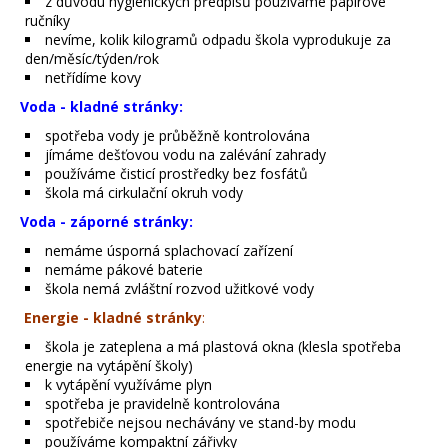
z důvodu hygienických předpisů používáme papírové
ručníky
nevíme, kolik kilogramů odpadu škola vyprodukuje za
den/měsíc/týden/rok
netřídíme kovy
Voda - kladné stránky
:
spotřeba vody je průběžně kontrolována
jímáme dešťovou vodu na zalévání zahrady
používáme čisticí prostředky bez fosfátů
škola má cirkulační okruh vody
Voda - záporné stránky
:
nemáme úsporná splachovací zařízení
nemáme pákové baterie
škola nemá zvláštní rozvod užitkové vody
Energie - kladné stránky
:
škola je zateplena a má plastová okna (klesla spotřeba
energie na vytápění školy)
k vytápění využíváme plyn
spotřeba je pravidelně kontrolována
spotřebiče nejsou nechávány ve stand-by modu
používáme kompaktní zářivky