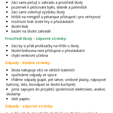
žáci sami pečují o zahradu a prostředí školy
pozemek k pěstování bylin, skleník a pařeniště
žáci sami ovlivňují výzdobu školy
hřiště na minigolf a pétanque přístupné i pro veřejnost
možnost hrát stolní hry o přestávkách
školní klub
bazén na školní zahradě
Prostředí školy - záporné stránky
:
žáci by si přáli prolézačky na hřišti u školy
školní knihovna není přístupná o přestávkách
chybí venkovní učebna
Odpady - kladné stránky:
škola nakupuje věci ve větších baleních
využíváme odpady ve výuce
třídíme odpady (papír, pet lahve, směsné plasty, nápojové
kartony, sklo, bioodpad ze školní kuchyně)
jsme zapojeni do projektů společností elektrowin, asekol,
ekolamp
sběr papíru
Odpady - záporné stránky
: