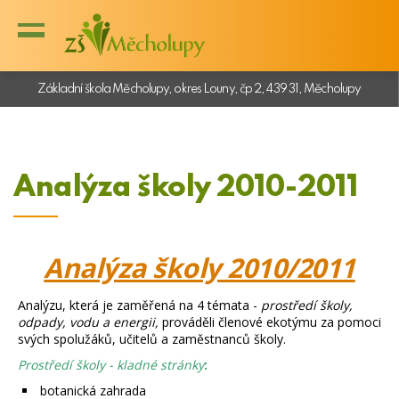
Základní škola Měcholupy, okres Louny, čp 2, 439 31, Měcholupy
Analýza školy 2010-2011
Analýza školy 2010/2011
Analýzu, která je zaměřená na 4 témata -
prostředí školy,
odpady, vodu a energii,
prováděli členové ekotýmu za pomoci
svých spolužáků, učitelů a zaměstnanců školy.
Prostředí školy - kladné stránky
:
botanická zahrada