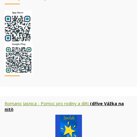
Romano Jasnica - Pomoc pro rodiny a děti
(dříve Vážka na
niti)