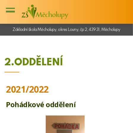
Základní škola Měcholupy, okres Louny, čp 2, 439 31, Měcholupy
2.ODDĚLENÍ
2021/2022
Pohádkové oddělení