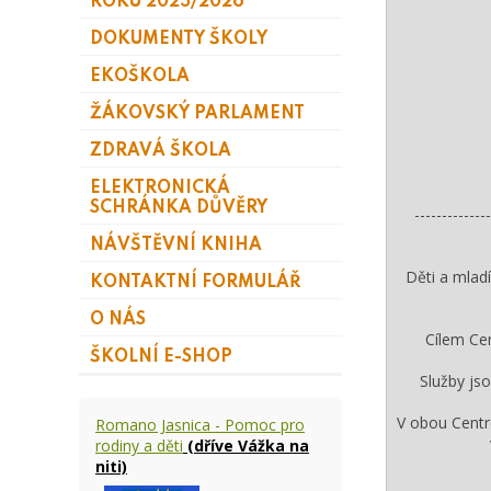
ROKU 2025/2026
DOKUMENTY ŠKOLY
EKOŠKOLA
ŽÁKOVSKÝ PARLAMENT
ZDRAVÁ ŠKOLA
ELEKTRONICKÁ
SCHRÁNKA DŮVĚRY
--------------
NÁVŠTĚVNÍ KNIHA
Děti a mladí
KONTAKTNÍ FORMULÁŘ
O NÁS
Cílem Cent
ŠKOLNÍ E-SHOP
Služby js
V obou Centre
Romano Jasnica - Pomoc pro
rodiny a děti
(dříve Vážka na
niti)