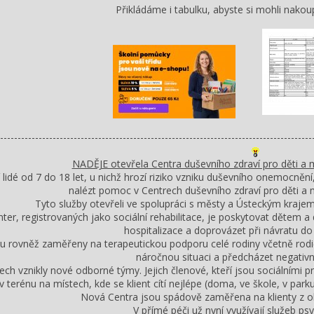
Přikládáme i tabulku, abyste si mohli nako
-----------------------------------------------------------------------------------------
NADĚJE otevřela Centra duševního zdraví pro děti a
 lidé od 7 do 18 let, u nichž hrozí riziko vzniku duševního
onemocnění, 
nalézt pomoc v Centrech duševního zdraví pro děti a
Tyto služby otevřeli ve spolupráci s městy a Ústeckým kraj
er, registrovaných jako sociální rehabilitace, je poskytovat dětem a 
hospitalizace a doprovázet při návratu do
ou rovněž zaměřeny na terapeutickou podporu celé rodiny včetně rod
náročnou situaci a předcházet negati
ch vznikly nové odborné týmy. Jejich členové, kteří jsou sociálními p
v terénu na místech, kde se klient cítí nejlépe (doma, ve škole, v par
Nová Centra jsou spádově zaměřena na klienty z 
V přímé péči už nyní využívají služeb p