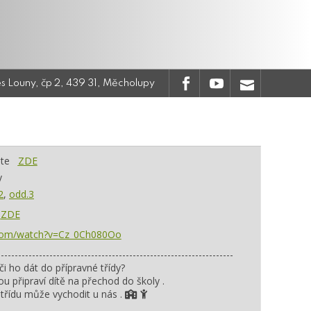
.
.
.
es Louny, čp 2, 439 31, Měcholupy
jte
ZDE
y
2
,
odd.3
y
ZDE
.com/watch?v=Cz_0Ch080Oo
--------------------------------------------------------------------
či ho dát do přípravné třídy?
ou připraví dítě na přechod do školy
.
 třídu může vychodit u nás
.