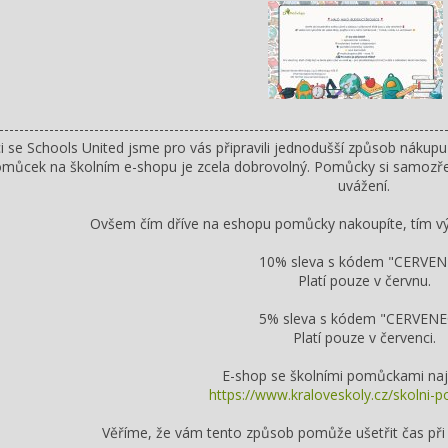
-----------------------------------------------------------------------------------------
i se
Schools United
jsme pro vás připravili jednodušší způsob nákupu 
můcek na školním e-shopu je zcela dobrovolný. Pomůcky si samozřejm
uvážení.
Ovšem čím dříve na eshopu pomůcky nakoupíte, tím vý
10% sleva s kódem "CERVEN
Platí pouze v červnu.
5% sleva s kódem "CERVENE
Platí pouze v červenci.
E-shop se školními pomůckami naj
https://www.kraloveskoly.cz/skolni-
Věříme, že vám tento způsob pomůže ušetřit čas při p