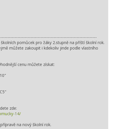
--------------------------------------------------------------------
školních pomůcek pro žáky 2.stupně na příští školní rok.
ě můžete zakoupit i kdekoliv jinde podle vlastního
hodnější cenu můžete získat:
10"
C5"
dete zde:
pomucky-14/
řípravě na nový školní rok.