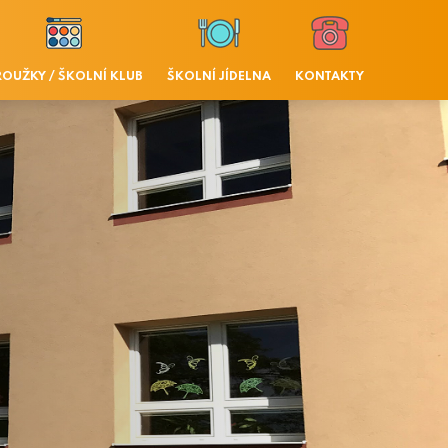
ROUŽKY / ŠKOLNÍ KLUB
ŠKOLNÍ JÍDELNA
KONTAKTY