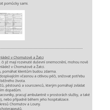
upit pomůcky sami.
--------------------------------------------------------------------
 mládež v Chomutově a Žatci
či již mají rozvinuté duševní onemocnění, mohou nově
 mládež v Chomutově a Žatci.
em, pomáhat klientům budou zdarma.
dospívajícím včasnou a citlivou péči, snižovat potřebu
 běžného života.
ičů, pěstounů a sourozenců, kterým pomáhají zvládat
vním dopadům.
racovníky, pracují ambulantně v prostorách služby, a také
ku), nebo případně během jeho hospitalizace.
okresů Chomutov a Louny.
sychoterapeutů.