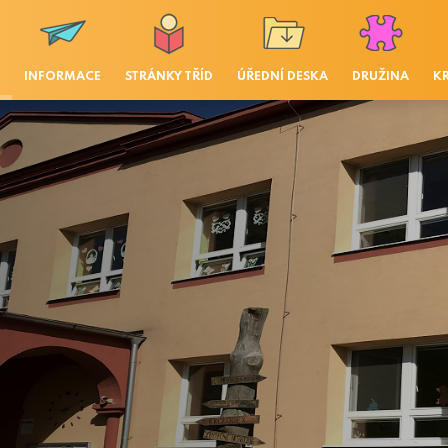
INFORMACE
STRÁNKY TŘÍD
ÚŘEDNÍ DESKA
DRUŽINA
K