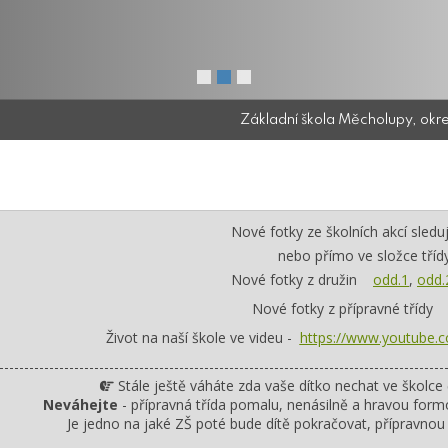
Základní škola Měcholupy, okr
Nové fotky ze školních akcí sledu
nebo přímo ve složce tříd
Nové fotky z družin
od
d
.1
,
odd.
Nové fotky z přípravné tříd
Život na naší škole ve videu -
https://www.youtube
-----------------------------------------------------------------------------------------
Stále ještě váháte zda vaše dítko nechat ve školce 
Neváhejte
- přípravná třída pomalu, nenásilně a hravou form
Je jedno na jaké ZŠ poté bude dítě pokračovat, přípravnou