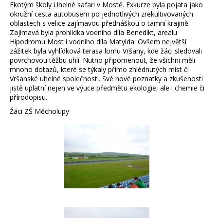
Ekotým školy Uhelné safari v Mostě. Exkurze byla pojata jako
okružní cesta autobusem po jednotlivých zrekultivovaných
oblastech s velice zajímavou přednáškou o tamní krajině.
Zajímavá byla prohlídka vodního díla Benedikt, areálu
Hipodromu Most i vodního díla Matylda. Ovšem největší
zážitek byla vyhlídková terasa lomu Vršany, kde žáci sledovali
povrchovou těžbu uhlí. Nutno připomenout, že všichni měli
mnoho dotazů, které se týkaly přímo zhlédnutých míst či
Vršanské uhelné společnosti. Své nové poznatky a zkušenosti
jistě uplatní nejen ve výuce předmětu ekologie, ale i chemie či
přírodopisu.
Žáci ZŠ Měcholupy