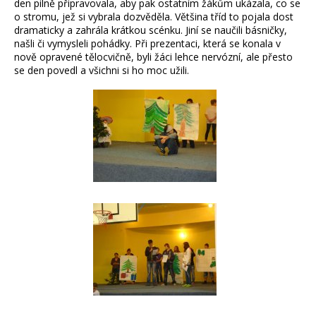
den pilně připravovala, aby pak ostatním žákům ukázala, co se
o stromu, jež si vybrala dozvěděla. Většina tříd to pojala dost
dramaticky a zahrála krátkou scénku. Jiní se naučili básničky,
našli či vymysleli pohádky. Při prezentaci, která se konala v
nově opravené tělocvičně, byli žáci lehce nervózní, ale přesto
se den povedl a všichni si ho moc užili.