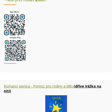
Romano Jasnica - Pomoc pro rodiny a děti
(dříve Vážka na
niti)