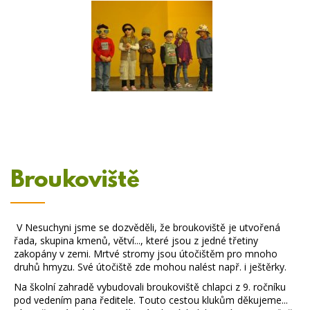
Broukoviště
V Nesuchyni jsme se dozvěděli, že broukoviště je utvořená
řada, skupina kmenů, větví..., které jsou z jedné třetiny
zakopány v zemi. Mrtvé stromy jsou útočištěm pro mnoho
druhů hmyzu. Své útočiště zde mohou nalést např. i ještěrky.
Na školní zahradě vybudovali broukoviště chlapci z 9. ročníku
pod vedením pana ředitele. Touto cestou klukům děkujeme...