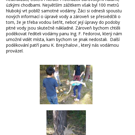
úzkými chodbami. Největším zážitkem však byl 100 metrů
hluboký vrt poblíž samotné vodárny. Žáci si odnesli spoustu
nových informací o úpravě vody a zároveň se přesvědčili o
tom, že je třeba vodou šetřit, neboť její úpravy do podoby
pitné vody jsou skutečně nákladné. Zároveň bychom chtěli
poděkovat řediteli vodárny panu Ing. F. Fedorovi, který nám
umožnil vidět místa, kam bychom se jinak nedostali. Další
poděkování patří panu K. Brejchalovi , který nás vodárnou
provázel.