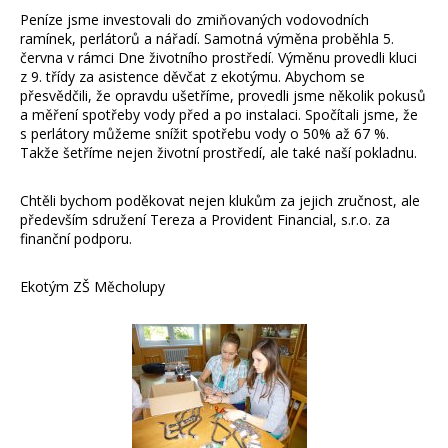
Peníze jsme investovali do zmiňovaných vodovodních
ramínek, perlátorů a nářadí. Samotná výměna proběhla 5.
června v rámci Dne životního prostředí. Výměnu provedli kluci
z 9. třídy za asistence děvčat z ekotýmu. Abychom se
přesvědčili, že opravdu ušetříme, provedli jsme několik pokusů
a měření spotřeby vody před a po instalaci. Spočítali jsme, že
s perlátory můžeme snížit spotřebu vody o 50% až 67 %.
Takže šetříme nejen životní prostředí, ale také naší pokladnu.
Chtěli bychom poděkovat nejen klukům za jejich zručnost, ale
především sdružení Tereza a Provident Financial, s.r.o. za
finanční podporu.
Ekotým ZŠ Měcholupy