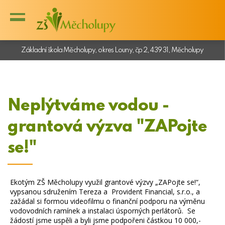
Základní škola Měcholupy, okres Louny, čp 2, 439 31, Měcholupy
Neplýtváme vodou -
grantová výzva "ZAPojte
se!"
Ekotým ZŠ Měcholupy využil grantové výzvy „ZAPojte se!“,
vypsanou sdružením Tereza a Provident Financial, s.r.o., a
zažádal si formou videofilmu o finanční podporu na výměnu
vodovodních ramínek a instalaci úsporných perlátorů. Se
žádostí jsme uspěli a byli jsme podpořeni částkou 10 000,-