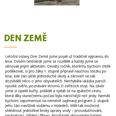
DEN ZEMĚ
Letošní oslavy Dne Země jsme pojali už tradičně výpravou do
lesa. Ovšem tentokrát jsme se rozdělili a každý jsme se
věnovali jiným aktivitám. Devátý ročník, kterému bychom chtěli
poděkovat, si pro žáky 1. stupně připravil naučnou stezku po
lese, kde žáci plnili jednoduché úkoly a zároveň se tak
dozvěděli něco o jeho obyvatelích. Nechyběla ukázka paroží
vysoké zvěře, poznávání stromů či zvířecích stop. Na závěr
jsme si opekli buřty, poklidili a vydali se na zpáteční cestu,
která díky slunečnému počasí byla náročnější než jindy. Neměli
bychom zapomenout na neméně zajímavý program 2. stupně.
Jeho žáci navštívili vodárnu v Holedeči. Měli tak možnost
shlédnout jednotlivé kroky úpravy vody – provzdušňování,
neutralizaci, čištění i filtraci. Procházeli obrovskými halami,