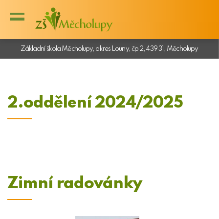
Základní škola Měcholupy, okres Louny, čp 2, 439 31, Měcholupy
2.oddělení 2024/2025
Zimní radovánky