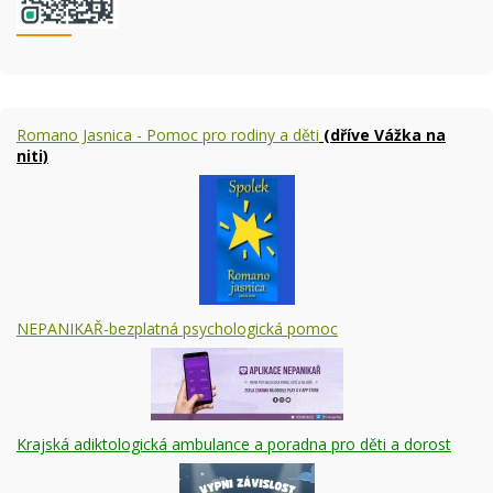
Romano Jasnica - Pomoc pro rodiny a děti
(dříve Vážka na
niti)
NEPANIKAŘ-bezplatná psychologická pomoc
Krajská adiktologická ambulance a poradna pro děti a dorost